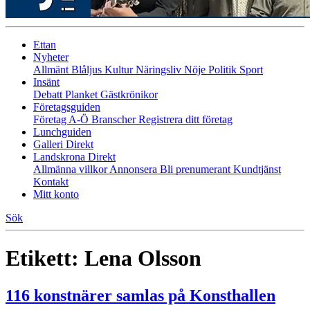
Ettan
Nyheter
Allmänt
Blåljus
Kultur
Näringsliv
Nöje
Politik
Sport
Insänt
Debatt
Planket
Gästkrönikor
Företagsguiden
Företag A-Ö
Branscher
Registrera ditt företag
Lunchguiden
Galleri Direkt
Landskrona Direkt
Allmänna villkor
Annonsera
Bli prenumerant
Kundtjänst
Kontakt
Mitt konto
Sök
Etikett:
Lena Olsson
116 konstnärer samlas på Konsthallen