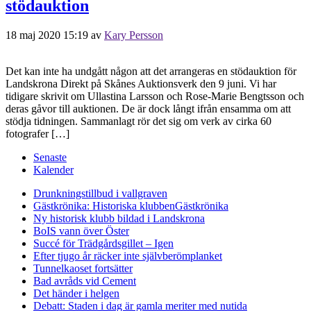
stödauktion
18 maj 2020 15:19
av
Kary Persson
Det kan inte ha undgått någon att det arrangeras en stödauktion för
Landskrona Direkt på Skånes Auktionsverk den 9 juni. Vi har
tidigare skrivit om Ullastina Larsson och Rose-Marie Bengtsson och
deras gåvor till auktionen. De är dock långt ifrån ensamma om att
stödja tidningen. Sammanlagt rör det sig om verk av cirka 60
fotografer […]
Senaste
Kalender
Drunkningstillbud i vallgraven
Gästkrönika: Historiska klubben
Gästkrönika
Ny historisk klubb bildad i Landskrona
BoIS vann över Öster
Succé för Trädgårdsgillet – Igen
Efter tjugo år räcker inte självberöm
planket
Tunnelkaoset fortsätter
Bad avråds vid Cement
Det händer i helgen
Debatt: Staden i dag är gamla meriter med nutida