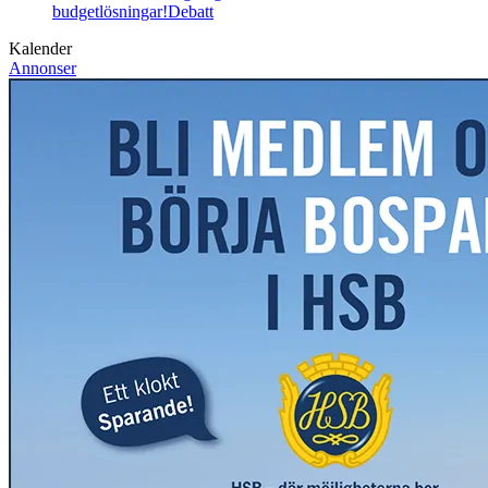
budgetlösningar!
Debatt
Kalender
Annonser