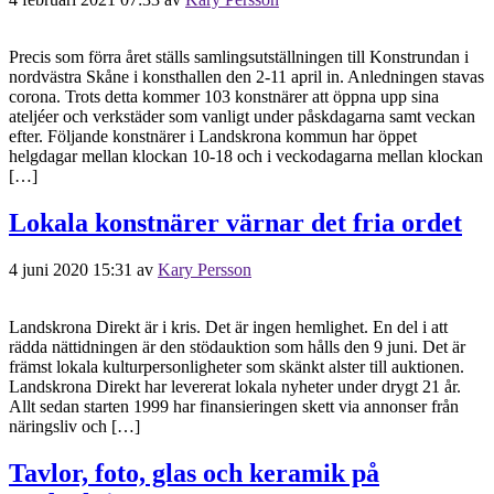
Precis som förra året ställs samlingsutställningen till Konstrundan i
nordvästra Skåne i konsthallen den 2-11 april in. Anledningen stavas
corona. Trots detta kommer 103 konstnärer att öppna upp sina
ateljéer och verkstäder som vanligt under påskdagarna samt veckan
efter. Följande konstnärer i Landskrona kommun har öppet
helgdagar mellan klockan 10-18 och i veckodagarna mellan klockan
[…]
Lokala konstnärer värnar det fria ordet
4 juni 2020 15:31
av
Kary Persson
Landskrona Direkt är i kris. Det är ingen hemlighet. En del i att
rädda nättidningen är den stödauktion som hålls den 9 juni. Det är
främst lokala kulturpersonligheter som skänkt alster till auktionen.
Landskrona Direkt har levererat lokala nyheter under drygt 21 år.
Allt sedan starten 1999 har finansieringen skett via annonser från
näringsliv och […]
Tavlor, foto, glas och keramik på