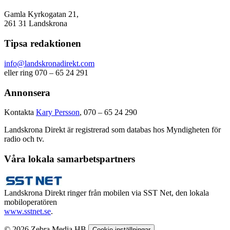
Gamla Kyrkogatan 21,
261 31 Landskrona
Tipsa redaktionen
info@landskronadirekt.com
eller ring 070 – 65 24 291
Annonsera
Kontakta
Kary Persson
, 070 – 65 24 290
Landskrona Direkt är registrerad som databas hos Myndigheten för
radio och tv.
Våra lokala samarbetspartners
Landskrona Direkt ringer från mobilen via SST Net, den lokala
mobiloperatören
www.sstnet.se
.
© 2026 Zebra Media HB
Cookie inställningar