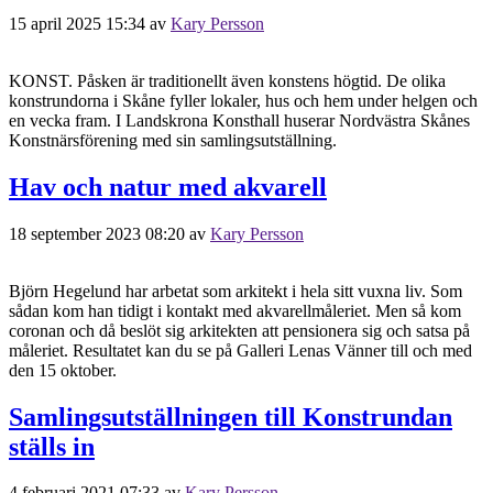
15 april 2025 15:34
av
Kary Persson
KONST. Påsken är traditionellt även konstens högtid. De olika
konstrundorna i Skåne fyller lokaler, hus och hem under helgen och
en vecka fram. I Landskrona Konsthall huserar Nordvästra Skånes
Konstnärsförening med sin samlingsutställning.
Hav och natur med akvarell
18 september 2023 08:20
av
Kary Persson
Björn Hegelund har arbetat som arkitekt i hela sitt vuxna liv. Som
sådan kom han tidigt i kontakt med akvarellmåleriet. Men så kom
coronan och då beslöt sig arkitekten att pensionera sig och satsa på
måleriet. Resultatet kan du se på Galleri Lenas Vänner till och med
den 15 oktober.
Samlingsutställningen till Konstrundan
ställs in
4 februari 2021 07:33
av
Kary Persson