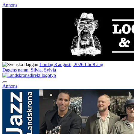
Annons
Lördag 8 augusti, 2026
Lör 8 aug
Dagens namn:
Silvia, Sylvia
Annons