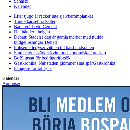
Senaste
Kalender
Efter tjugo år räcker inte självberöm
planket
Tunnelkaoset fortsätter
Bad avråds vid Cement
Det händer i helgen
Debatt: Staden i dag är gamla meriter med nutida
budgetlösningar!
Debatt
Polisen efterlyser vittnen till halsbandsrånen
Studiecirkel stärker kvinnors ekonomiska kunskap
BoIS utsatt för bedrägeriförsök
Gästkrönika: När staden glömmer sina spår
Gästkrönika
Fängelse för rattfylla
Kalender
Annonser