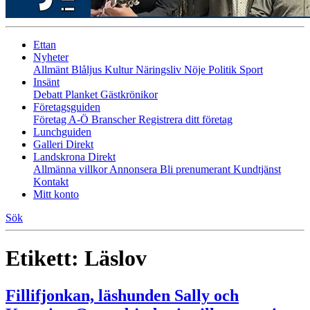
Ettan
Nyheter
Allmänt
Blåljus
Kultur
Näringsliv
Nöje
Politik
Sport
Insänt
Debatt
Planket
Gästkrönikor
Företagsguiden
Företag A-Ö
Branscher
Registrera ditt företag
Lunchguiden
Galleri Direkt
Landskrona Direkt
Allmänna villkor
Annonsera
Bli prenumerant
Kundtjänst
Kontakt
Mitt konto
Sök
Etikett:
Läslov
Fillifjonkan, läshunden Sally och