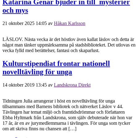
Katarina Genar bjuder in till mysterier
och mys
21 oktober 2025 14:05
av
Håkan Karlsson
LÄSLOV. Nästa vecka är det höstlov även kallat läslov och detta är
något man tänker uppmärksamma på stadsbiblioteket. Det utlovas en
vecka fylld med berättelser, fantasi och skaparlust.
Kulturstipendiat frontar nationell
novelltävling för unga
14 oktober 2019 13:45
av
Landskrona Direkt
Tidningen Julia arrangerar i höst en novelltävling för unga
tillsammans med Barnens bibliotek och nätverket Läslov v 44.
Tävlingen har temat miljö och framtidsdrömmar och författaren
Ebba Hyltmark från Landskrona, som själv debuterade när hon var
17 år, är en av jurymedlemmarna i tävlingen. För unga som tycker
om att skriva finns nu chansen att […]