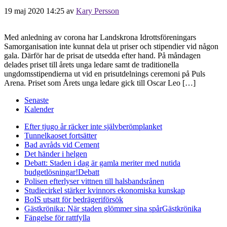
19 maj 2020 14:25
av
Kary Persson
Med anledning av corona har Landskrona Idrottsföreningars
Samorganisation inte kunnat dela ut priser och stipendier vid någon
gala. Därför har de prisat de utsedda efter hand. På måndagen
delades priset till årets unga ledare samt de traditionella
ungdomsstipendierna ut vid en prisutdelnings ceremoni på Puls
Arena. Priset som Årets unga ledare gick till Oscar Leo […]
Senaste
Kalender
Efter tjugo år räcker inte självberöm
planket
Tunnelkaoset fortsätter
Bad avråds vid Cement
Det händer i helgen
Debatt: Staden i dag är gamla meriter med nutida
budgetlösningar!
Debatt
Polisen efterlyser vittnen till halsbandsrånen
Studiecirkel stärker kvinnors ekonomiska kunskap
BoIS utsatt för bedrägeriförsök
Gästkrönika: När staden glömmer sina spår
Gästkrönika
Fängelse för rattfylla