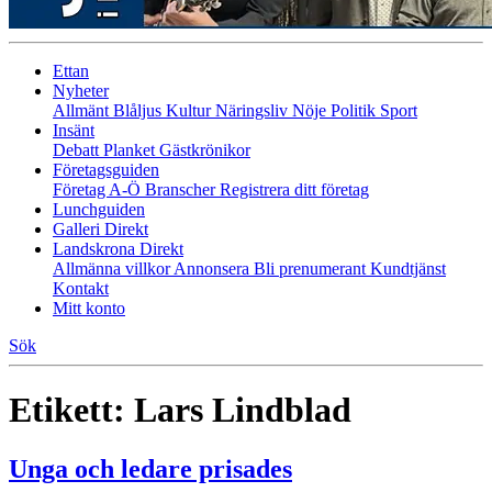
Ettan
Nyheter
Allmänt
Blåljus
Kultur
Näringsliv
Nöje
Politik
Sport
Insänt
Debatt
Planket
Gästkrönikor
Företagsguiden
Företag A-Ö
Branscher
Registrera ditt företag
Lunchguiden
Galleri Direkt
Landskrona Direkt
Allmänna villkor
Annonsera
Bli prenumerant
Kundtjänst
Kontakt
Mitt konto
Sök
Etikett:
Lars Lindblad
Unga och ledare prisades