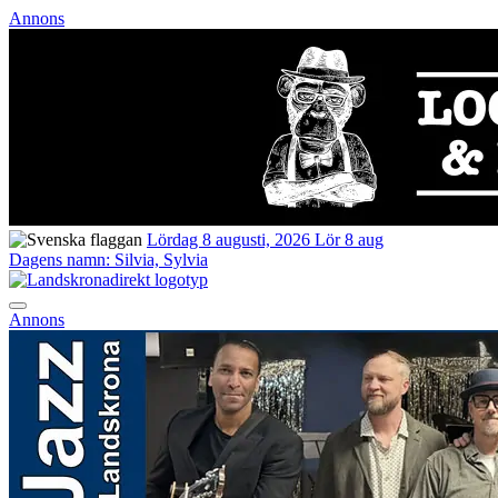
Annons
Lördag 8 augusti, 2026
Lör 8 aug
Dagens namn:
Silvia, Sylvia
Annons