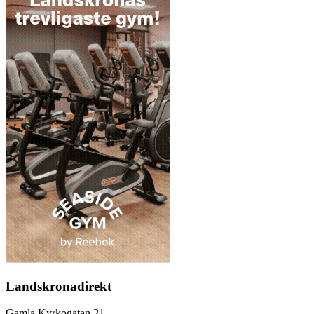
Landskronadirekt
Gamla Kyrkogatan 21,