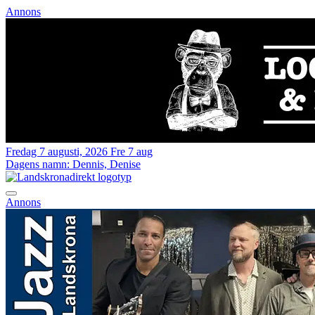
Annons
Fredag 7 augusti, 2026
Fre 7 aug
Dagens namn:
Dennis, Denise
Annons