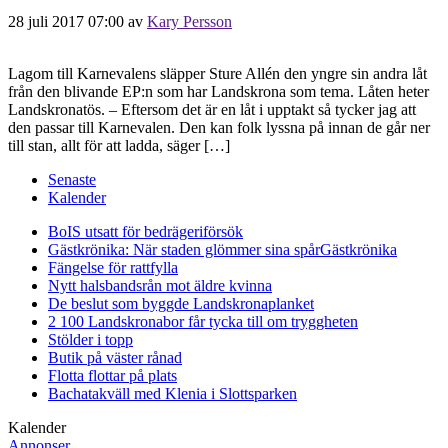
28 juli 2017 07:00
av
Kary Persson
Lagom till Karnevalens släpper Sture Allén den yngre sin andra låt
från den blivande EP:n som har Landskrona som tema. Låten heter
Landskronatös. – Eftersom det är en låt i upptakt så tycker jag att
den passar till Karnevalen. Den kan folk lyssna på innan de går ner
till stan, allt för att ladda, säger […]
Senaste
Kalender
BoIS utsatt för bedrägeriförsök
Gästkrönika: När staden glömmer sina spår
Gästkrönika
Fängelse för rattfylla
Nytt halsbandsrån mot äldre kvinna
De beslut som byggde Landskrona
planket
2 100 Landskronabor får tycka till om tryggheten
Stölder i topp
Butik på väster rånad
Flotta flottar på plats
Bachatakväll med Klenia i Slottsparken
Kalender
Annonser