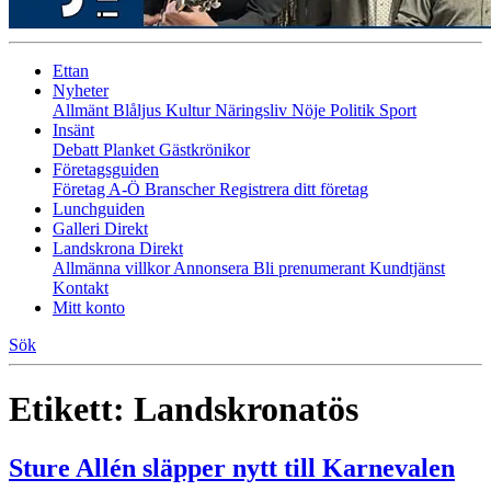
Ettan
Nyheter
Allmänt
Blåljus
Kultur
Näringsliv
Nöje
Politik
Sport
Insänt
Debatt
Planket
Gästkrönikor
Företagsguiden
Företag A-Ö
Branscher
Registrera ditt företag
Lunchguiden
Galleri Direkt
Landskrona Direkt
Allmänna villkor
Annonsera
Bli prenumerant
Kundtjänst
Kontakt
Mitt konto
Sök
Etikett:
Landskronatös
Sture Allén släpper nytt till Karnevalen