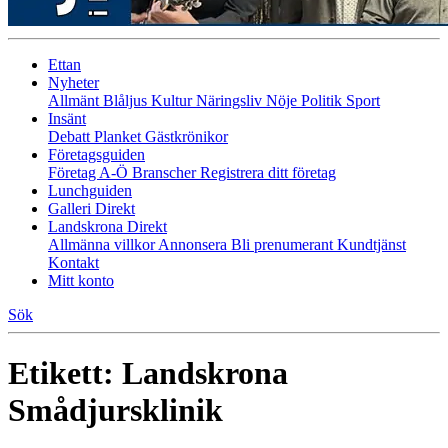
Ettan
Nyheter
Allmänt
Blåljus
Kultur
Näringsliv
Nöje
Politik
Sport
Insänt
Debatt
Planket
Gästkrönikor
Företagsguiden
Företag A-Ö
Branscher
Registrera ditt företag
Lunchguiden
Galleri Direkt
Landskrona Direkt
Allmänna villkor
Annonsera
Bli prenumerant
Kundtjänst
Kontakt
Mitt konto
Sök
Etikett:
Landskrona
Smådjursklinik