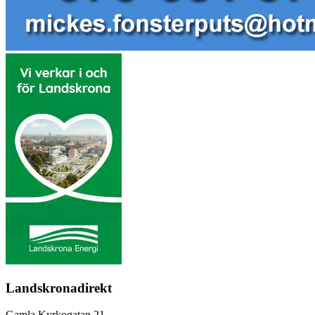
Landskronadirekt
Gamla Kyrkogatan 21,