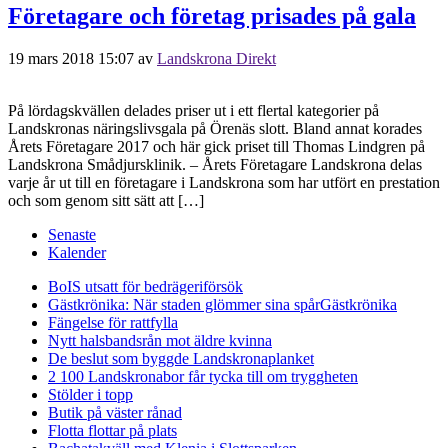
Företagare och företag prisades på gala
19 mars 2018 15:07
av
Landskrona Direkt
På lördagskvällen delades priser ut i ett flertal kategorier på
Landskronas näringslivsgala på Örenäs slott. Bland annat korades
Årets Företagare 2017 och här gick priset till Thomas Lindgren på
Landskrona Smådjursklinik. – Årets Företagare Landskrona delas
varje år ut till en företagare i Landskrona som har utfört en prestation
och som genom sitt sätt att […]
Senaste
Kalender
BoIS utsatt för bedrägeriförsök
Gästkrönika: När staden glömmer sina spår
Gästkrönika
Fängelse för rattfylla
Nytt halsbandsrån mot äldre kvinna
De beslut som byggde Landskrona
planket
2 100 Landskronabor får tycka till om tryggheten
Stölder i topp
Butik på väster rånad
Flotta flottar på plats