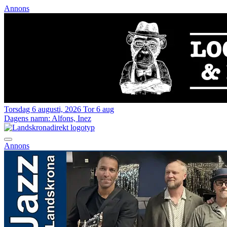
Annons
Torsdag 6 augusti, 2026
Tor 6 aug
Dagens namn:
Alfons, Inez
Annons