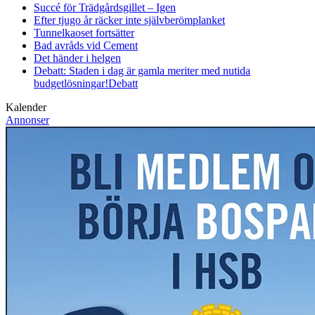
Succé för Trädgårdsgillet – Igen
Efter tjugo år räcker inte självberöm
planket
Tunnelkaoset fortsätter
Bad avråds vid Cement
Det händer i helgen
Debatt: Staden i dag är gamla meriter med nutida
budgetlösningar!
Debatt
Kalender
Annonser