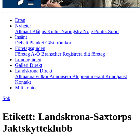
Ettan
Nyheter
Allmänt
Blåljus
Kultur
Näringsliv
Nöje
Politik
Sport
Insänt
Debatt
Planket
Gästkrönikor
Företagsguiden
Företag A-Ö
Branscher
Registrera ditt företag
Lunchguiden
Galleri Direkt
Landskrona Direkt
Allmänna villkor
Annonsera
Bli prenumerant
Kundtjänst
Kontakt
Mitt konto
Sök
Etikett:
Landskrona-Saxtorps
Jaktskytteklubb