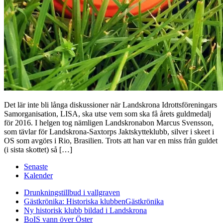
Det lär inte bli långa diskussioner när Landskrona Idrottsföreningars
Samorganisation, LISA, ska utse vem som ska få årets guldmedalj
för 2016. I helgen tog nämligen Landskronabon Marcus Svensson,
som tävlar för Landskrona-Saxtorps Jaktskytteklubb, silver i skeet i
OS som avgörs i Rio, Brasilien. Trots att han var en miss från guldet
(i sista skottet) så […]
Senaste
Kalender
Drunkningstillbud i vallgraven
Gästkrönika: Historiska klubben
Gästkrönika
Ny historisk klubb bildad i Landskrona
BoIS vann över Öster