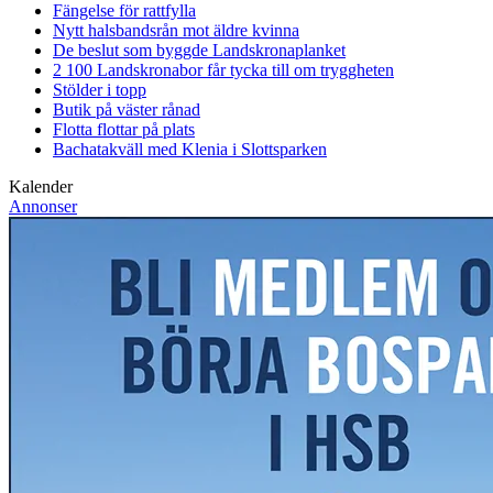
Fängelse för rattfylla
Nytt halsbandsrån mot äldre kvinna
De beslut som byggde Landskrona
planket
2 100 Landskronabor får tycka till om tryggheten
Stölder i topp
Butik på väster rånad
Flotta flottar på plats
Bachatakväll med Klenia i Slottsparken
Kalender
Annonser