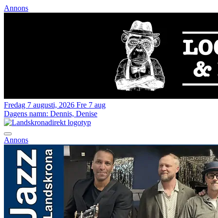
Annons
Fredag 7 augusti, 2026
Fre 7 aug
Dagens namn:
Dennis, Denise
Annons