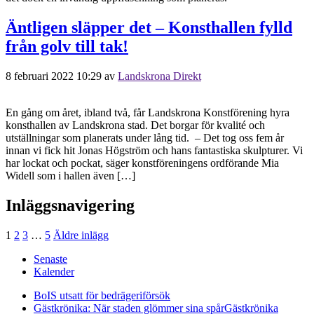
Äntligen släpper det – Konsthallen fylld
från golv till tak!
8 februari 2022 10:29
av
Landskrona Direkt
En gång om året, ibland två, får Landskrona Konstförening hyra
konsthallen av Landskrona stad. Det borgar för kvalité och
utställningar som planerats under lång tid. – Det tog oss fem år
innan vi fick hit Jonas Högström och hans fantastiska skulpturer. Vi
har lockat och pockat, säger konstföreningens ordförande Mia
Widell som i hallen även […]
Inläggsnavigering
1
2
3
…
5
Äldre inlägg
Senaste
Kalender
BoIS utsatt för bedrägeriförsök
Gästkrönika: När staden glömmer sina spår
Gästkrönika