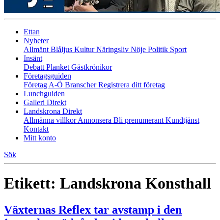
Ettan
Nyheter
Allmänt
Blåljus
Kultur
Näringsliv
Nöje
Politik
Sport
Insänt
Debatt
Planket
Gästkrönikor
Företagsguiden
Företag A-Ö
Branscher
Registrera ditt företag
Lunchguiden
Galleri Direkt
Landskrona Direkt
Allmänna villkor
Annonsera
Bli prenumerant
Kundtjänst
Kontakt
Mitt konto
Sök
Etikett:
Landskrona Konsthall
Växternas Reflex tar avstamp i den