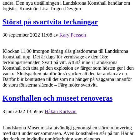
andra. Den nya utställningen i Landskrona Konsthall handlar om
logistik. Konstnär: Lisa Trogen Devgun.
Störst på svartvita teckningar
30 september 2022 11:08
av
Kary Persson
Klockan 11.00 imorgon lördag slås glasdörrarna till Landskrona
Konsthall upp. Det är dags för vernissage av den 18:e
teckningstriennalen Svart på vitt. Att stå inne i Landskrona
Konsthall och titta på den explosion av färger som hösten ger i den
vackra Slottsparken utanför är så vacker att den tar andan av en.
Därför blir kontrasten till det som nu hänger på väggarna innanför
de stora fönsterna slående – Färg möter svartvitt.
Konsthallen och museet renoveras
3 juni 2022 13:59
av
Håkan Karlsson
Landskrona Museum ska utvändigt genomgå en större renovering
med start under sensommaren. Även konsthallen står på tur. Här är
det dock en invändig uppfräschning som planeras.