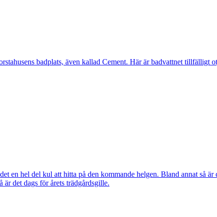
ahusens badplats, även kallad Cement. Här är badvattnet tillfälligt otj
ns det en hel del kul att hitta på den kommande helgen. Bland annat så
r det dags för årets trädgårdsgille.