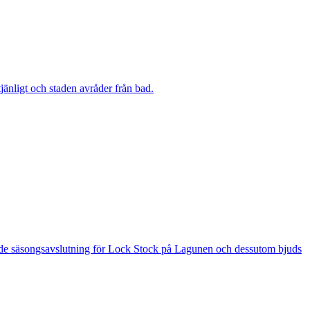
änligt och staden avråder från bad.
 är de säsongsavslutning för Lock Stock på Lagunen och dessutom bjuds