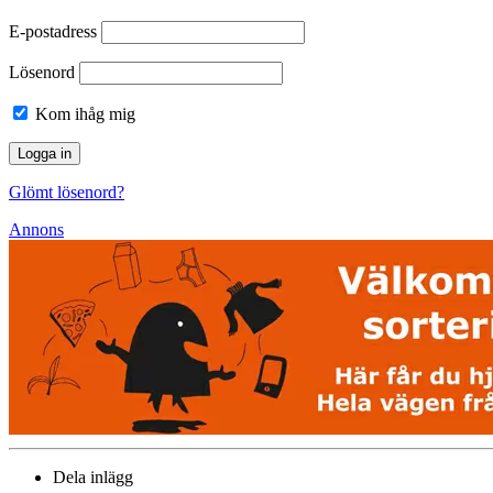
E-postadress
Lösenord
Kom ihåg mig
Glömt lösenord?
Annons
Dela inlägg