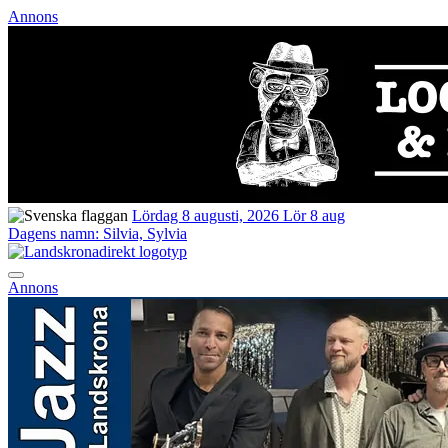
Annons
Lördag 8 augusti, 2026
Lör 8 aug
Dagens namn:
Silvia, Sylvia
Annons