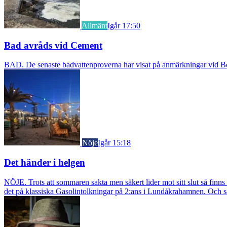
Allmänt
Igår 17:50
Bad avråds vid Cement
BAD. De senaste badvattenproverna har visat på anmärkningar vid Borst
Nöje
Igår 15:18
Det händer i helgen
NÖJE. Trots att sommaren sakta men säkert lider mot sitt slut så fin
det på klassiska Gasolintolkningar på 2:ans i Lundåkrahamnen. Och så ä