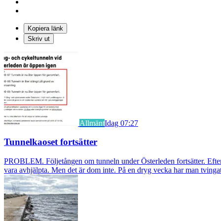
Kopiera länk
Skriv ut
Allmänt
Idag 07:27
Tunnelkaoset fortsätter
PROBLEM. Följetången om tunneln under Österleden fortsätter. Efter a
vara avhjälpta. Men det är dom inte. På en dryg vecka har man tvingat