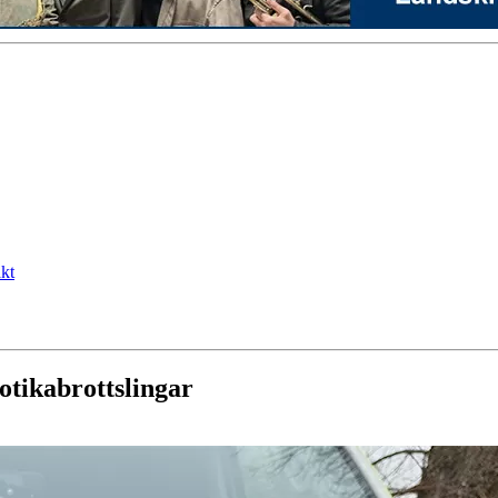
kt
kotikabrottslingar