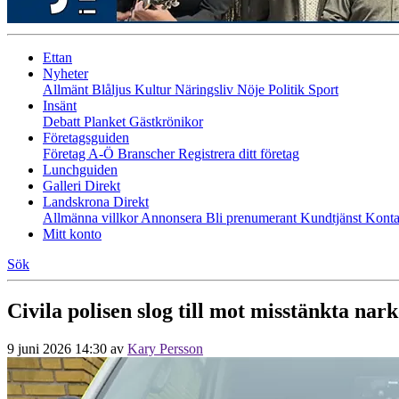
Ettan
Nyheter
Allmänt
Blåljus
Kultur
Näringsliv
Nöje
Politik
Sport
Insänt
Debatt
Planket
Gästkrönikor
Företagsguiden
Företag A-Ö
Branscher
Registrera ditt företag
Lunchguiden
Galleri Direkt
Landskrona Direkt
Allmänna villkor
Annonsera
Bli prenumerant
Kundtjänst
Konta
Mitt konto
Sök
Civila polisen slog till mot misstänkta nar
9 juni 2026 14:30
av
Kary Persson