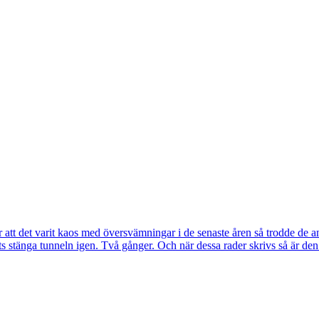
tt det varit kaos med översvämningar i de senaste åren så trodde de a
s stänga tunneln igen. Två gånger. Och när dessa rader skrivs så är de