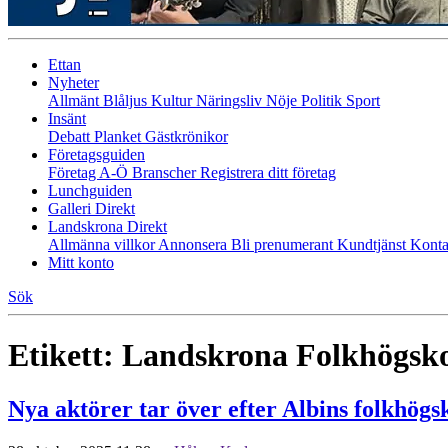
Ettan
Nyheter
Allmänt
Blåljus
Kultur
Näringsliv
Nöje
Politik
Sport
Insänt
Debatt
Planket
Gästkrönikor
Företagsguiden
Företag A-Ö
Branscher
Registrera ditt företag
Lunchguiden
Galleri Direkt
Landskrona Direkt
Allmänna villkor
Annonsera
Bli prenumerant
Kundtjänst
Konta
Mitt konto
Sök
Etikett:
Landskrona Folkhögsko
Nya aktörer tar över efter Albins folkhögs