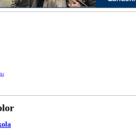
kt
lor
kola