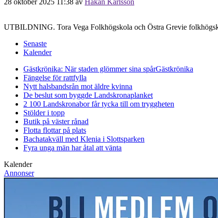
28 oktober 2025 11:38
av
Håkan Karlsson
UTBILDNING. Tora Vega Folkhögskola och Östra Grevie folkhögskola
Senaste
Kalender
Gästkrönika: När staden glömmer sina spår
Gästkrönika
Fängelse för rattfylla
Nytt halsbandsrån mot äldre kvinna
De beslut som byggde Landskrona
planket
2 100 Landskronabor får tycka till om tryggheten
Stölder i topp
Butik på väster rånad
Flotta flottar på plats
Bachatakväll med Klenia i Slottsparken
Fyra unga män har åtal att vänta
Kalender
Annonser