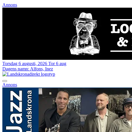
Annons
Torsdag 6 augusti, 2026
Tor 6 aug
Dagens namn:
Alfons, Inez
Annons