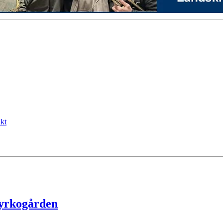
kt
kyrkogården