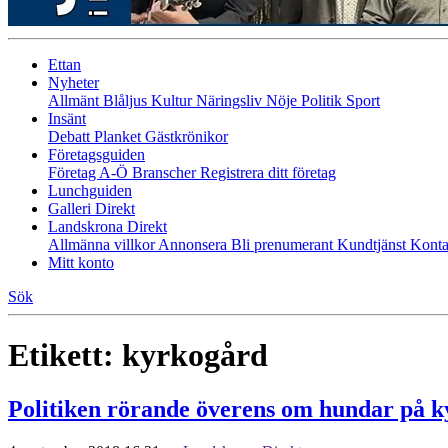
Ettan
Nyheter
Allmänt
Blåljus
Kultur
Näringsliv
Nöje
Politik
Sport
Insänt
Debatt
Planket
Gästkrönikor
Företagsguiden
Företag A-Ö
Branscher
Registrera ditt företag
Lunchguiden
Galleri Direkt
Landskrona Direkt
Allmänna villkor
Annonsera
Bli prenumerant
Kundtjänst
Konta
Mitt konto
Sök
Etikett:
kyrkogård
Politiken rörande överens om hundar på 