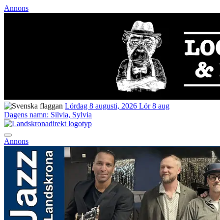
Annons
Lördag 8 augusti, 2026
Lör 8 aug
Dagens namn:
Silvia, Sylvia
Annons