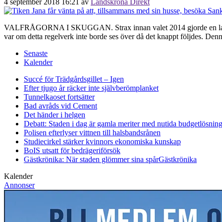
4 september 2018 16:21
av
Landskrona Direkt
VALFRÅGORNA I SKUGGAN. Strax innan valet 2014 gjorde en landskro
var om detta regelverk inte borde ses över då det knappt följdes. Den
Senaste
Kalender
Succé för Trädgårdsgillet – Igen
Efter tjugo år räcker inte självberöm
planket
Tunnelkaoset fortsätter
Bad avråds vid Cement
Det händer i helgen
Debatt: Staden i dag är gamla meriter med nutida budgetlösning
Polisen efterlyser vittnen till halsbandsrånen
Studiecirkel stärker kvinnors ekonomiska kunskap
BoIS utsatt för bedrägeriförsök
Gästkrönika: När staden glömmer sina spår
Gästkrönika
Kalender
Annonser