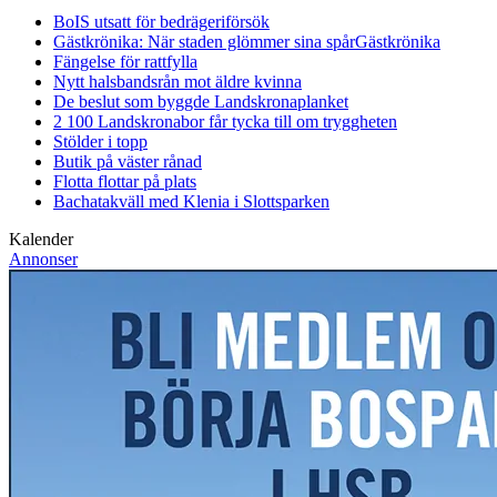
BoIS utsatt för bedrägeriförsök
Gästkrönika: När staden glömmer sina spår
Gästkrönika
Fängelse för rattfylla
Nytt halsbandsrån mot äldre kvinna
De beslut som byggde Landskrona
planket
2 100 Landskronabor får tycka till om tryggheten
Stölder i topp
Butik på väster rånad
Flotta flottar på plats
Bachatakväll med Klenia i Slottsparken
Kalender
Annonser