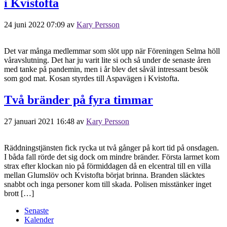
i Kvistofta
24 juni 2022 07:09
av
Kary Persson
Det var många medlemmar som slöt upp när Föreningen Selma höll
våravslutning. Det har ju varit lite si och så under de senaste åren
med tanke på pandemin, men i år blev det såväl intressant besök
som god mat. Kosan styrdes till Aspavägen i Kvistofta.
Två bränder på fyra timmar
27 januari 2021 16:48
av
Kary Persson
Räddningstjänsten fick rycka ut två gånger på kort tid på onsdagen.
I båda fall rörde det sig dock om mindre bränder. Första larmet kom
strax efter klockan nio på förmiddagen då en elcentral till en villa
mellan Glumslöv och Kvistofta börjat brinna. Branden släcktes
snabbt och inga personer kom till skada. Polisen misstänker inget
brott […]
Senaste
Kalender