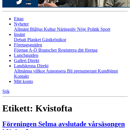
Ettan
Nyheter
Allmänt
Blåljus
Kultur
Näringsliv
Nöje
Politik
Sport
Insänt
Debatt
Planket
Gästkrönikor
Företagsguiden
Företag A-Ö
Branscher
Registrera ditt företag
Lunchguiden
Galleri Direkt
Landskrona Direkt
Allmänna villkor
Annonsera
Bli prenumerant
Kundtjänst
Kontakt
Mitt konto
Sök
Etikett:
Kvistofta
Föreningen Selma avslutade vårsäsongen