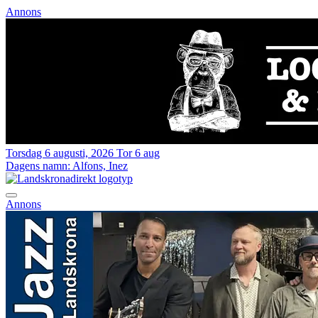
Annons
Torsdag 6 augusti, 2026
Tor 6 aug
Dagens namn:
Alfons, Inez
Annons