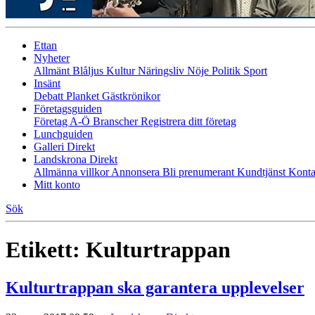
Ettan
Nyheter
Allmänt
Blåljus
Kultur
Näringsliv
Nöje
Politik
Sport
Insänt
Debatt
Planket
Gästkrönikor
Företagsguiden
Företag A-Ö
Branscher
Registrera ditt företag
Lunchguiden
Galleri Direkt
Landskrona Direkt
Allmänna villkor
Annonsera
Bli prenumerant
Kundtjänst
Konta
Mitt konto
Sök
Etikett:
Kulturtrappan
Kulturtrappan ska garantera upplevelser