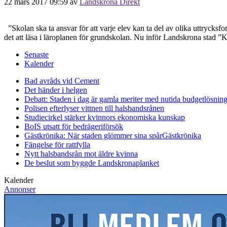
22 mars 2017 09:59
av
Landskrona Direkt
”Skolan ska ta ansvar för att varje elev kan ta del av olika uttrycksf
det att läsa i läroplanen för grundskolan. Nu inför Landskrona stad ”K
Senaste
Kalender
Bad avråds vid Cement
Det händer i helgen
Debatt: Staden i dag är gamla meriter med nutida budgetlösning
Polisen efterlyser vittnen till halsbandsrånen
Studiecirkel stärker kvinnors ekonomiska kunskap
BoIS utsatt för bedrägeriförsök
Gästkrönika: När staden glömmer sina spår
Gästkrönika
Fängelse för rattfylla
Nytt halsbandsrån mot äldre kvinna
De beslut som byggde Landskrona
planket
Kalender
Annonser