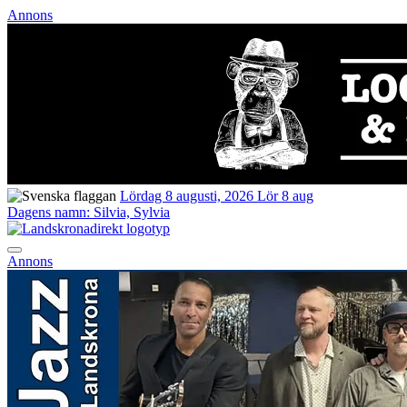
Annons
Lördag 8 augusti, 2026
Lör 8 aug
Dagens namn:
Silvia, Sylvia
Annons