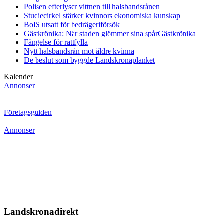
Polisen efterlyser vittnen till halsbandsrånen
Studiecirkel stärker kvinnors ekonomiska kunskap
BoIS utsatt för bedrägeriförsök
Gästkrönika: När staden glömmer sina spår
Gästkrönika
Fängelse för rattfylla
Nytt halsbandsrån mot äldre kvinna
De beslut som byggde Landskrona
planket
Kalender
Annonser
Företagsguiden
Annonser
Landskronadirekt