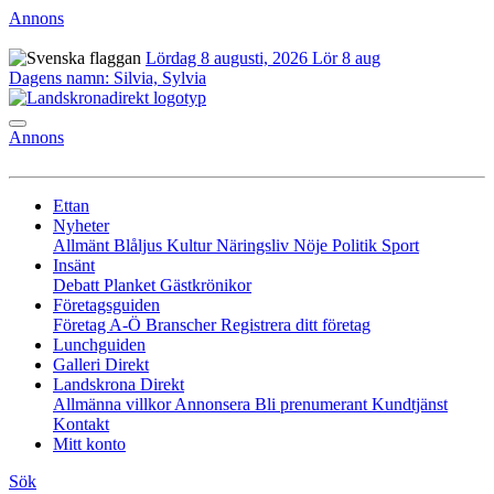
Annons
Lördag 8 augusti, 2026
Lör 8 aug
Dagens namn:
Silvia, Sylvia
Annons
Ettan
Nyheter
Allmänt
Blåljus
Kultur
Näringsliv
Nöje
Politik
Sport
Insänt
Debatt
Planket
Gästkrönikor
Företagsguiden
Företag A-Ö
Branscher
Registrera ditt företag
Lunchguiden
Galleri Direkt
Landskrona Direkt
Allmänna villkor
Annonsera
Bli prenumerant
Kundtjänst
Kontakt
Mitt konto
Sök