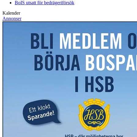
BoIS utsatt för bedrägeriförsök
Kalender
Annonser