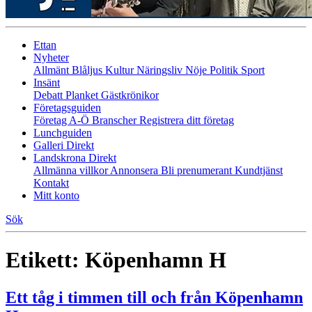
Ettan
Nyheter
Allmänt
Blåljus
Kultur
Näringsliv
Nöje
Politik
Sport
Insänt
Debatt
Planket
Gästkrönikor
Företagsguiden
Företag A-Ö
Branscher
Registrera ditt företag
Lunchguiden
Galleri Direkt
Landskrona Direkt
Allmänna villkor
Annonsera
Bli prenumerant
Kundtjänst
Kontakt
Mitt konto
Sök
Etikett:
Köpenhamn H
Ett tåg i timmen till och från Köpenhamn