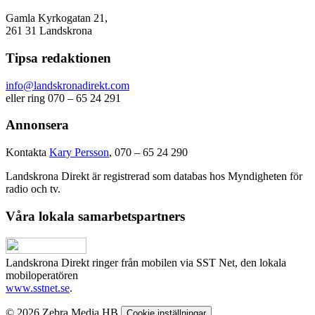
Gamla Kyrkogatan 21,
261 31 Landskrona
Tipsa redaktionen
info@landskronadirekt.com
eller ring 070 – 65 24 291
Annonsera
Kontakta
Kary Persson
, 070 – 65 24 290
Landskrona Direkt är registrerad som databas hos Myndigheten för
radio och tv.
Våra lokala samarbetspartners
Landskrona Direkt ringer från mobilen via SST Net, den lokala
mobiloperatören
www.sstnet.se
.
© 2026 Zebra Media HB
Cookie inställningar