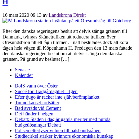
H
16 mars 2020 09:13
av
Landskrona Direkt
Efter den danska regeringens beslut att delvis stänga gränsen till
Danmark, tvingas Skånetrafiken att reducera trafiken över
Öresundsbron till ett tåg i timmen. I natt beslutades dock att köra
tågen hela vägen till Köpenhamn H. Fredagen den 13 mars fattade
den danska regeringen beslut om att delvis stänga den danska
gränsen. På grund av beslutet […]
Senaste
Kalender
BoIS vann över Öster
Succé för Trädgårdsgillet – Igen
Efter tjugo år räcker inte självberöm
planket
Tunnelkaoset fortsätter
Bad avråds vid Cement
Det händer i helgen
Debatt: Staden i dag är gamla meriter med nutida
budgetlösningar!
Debatt
Polisen efterlyser vittnen till halsbandsrånen
Studiecirkel stärker kvinnors ekonomiska kunskap