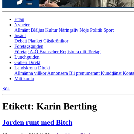
Ettan
Nyheter
Allmänt
Blåljus
Kultur
Näringsliv
Nöje
Politik
Sport
Insänt
Debatt
Planket
Gästkrönikor
Företagsguiden
Företag A-Ö
Branscher
Registrera ditt företag
Lunchguiden
Galleri Direkt
Landskrona Direkt
Allmänna villkor
Annonsera
Bli prenumerant
Kundtjänst
Konta
Mitt konto
Sök
Etikett:
Karin Bertling
Jorden runt med Bitch