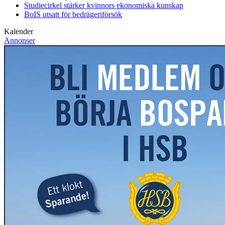
Studiecirkel stärker kvinnors ekonomiska kunskap
BoIS utsatt för bedrägeriförsök
Kalender
Annonser