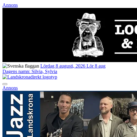
Annons
Lördag 8 augusti, 2026
Lör 8 aug
Dagens namn:
Silvia, Sylvia
Annons