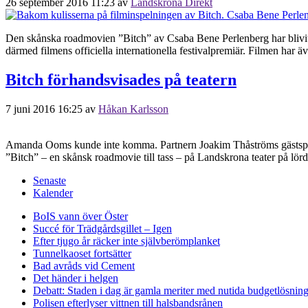
26 september 2016 11:23
av
Landskrona Direkt
Den skånska roadmovien ”Bitch” av Csaba Bene Perlenberg har blivit u
därmed filmens officiella internationella festivalpremiär. Filmen har 
Bitch förhandsvisades på teatern
7 juni 2016 16:25
av
Håkan Karlsson
Amanda Ooms kunde inte komma. Partnern Joakim Thåströms gästspel h
”Bitch” – en skånsk roadmovie till tass – på Landskrona teater på lörd
Senaste
Kalender
BoIS vann över Öster
Succé för Trädgårdsgillet – Igen
Efter tjugo år räcker inte självberöm
planket
Tunnelkaoset fortsätter
Bad avråds vid Cement
Det händer i helgen
Debatt: Staden i dag är gamla meriter med nutida budgetlösning
Polisen efterlyser vittnen till halsbandsrånen