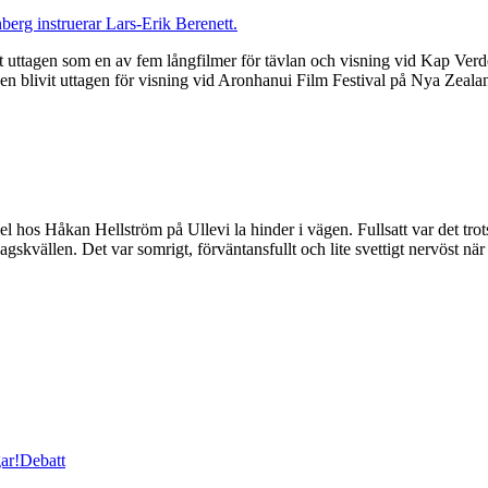
ttagen som en av fem långfilmer för tävlan och visning vid Kap Verde 
även blivit uttagen för visning vid Aronhanui Film Festival på Nya Zeala
os Håkan Hellström på Ullevi la hinder i vägen. Fullsatt var det trot
agskvällen. Det var somrigt, förväntansfullt och lite svettigt nervöst nä
ar!
Debatt