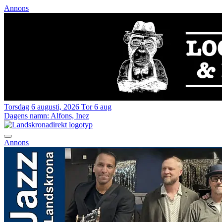
Annons
Torsdag 6 augusti, 2026
Tor 6 aug
Dagens namn:
Alfons, Inez
Annons