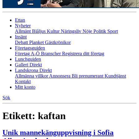
Ettan
Nyheter
Allmänt
Blåljus
Kultur
Näringsliv
Nöje
Politik
Sport
Insänt
Debatt
Planket
Gästkrönikor
Företagsguiden
Företag A-Ö
Branscher
Registrera ditt företag
Lunchguiden
Galleri Direkt
Landskrona Direkt
Allmänna villkor
Annonsera
Bli prenumerant
Kundtjänst
Kontakt
Mitt konto
Sök
Etikett:
kaftan
Unik mannekänguppvisning i Sofia