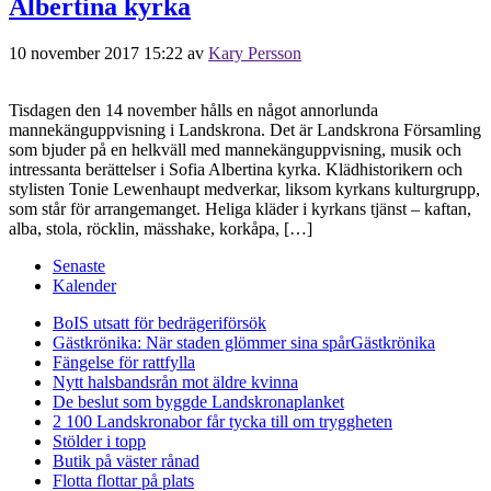
Albertina kyrka
10 november 2017 15:22
av
Kary Persson
Tisdagen den 14 november hålls en något annorlunda
mannekänguppvisning i Landskrona. Det är Landskrona Församling
som bjuder på en helkväll med mannekänguppvisning, musik och
intressanta berättelser i Sofia Albertina kyrka. Klädhistorikern och
stylisten Tonie Lewenhaupt medverkar, liksom kyrkans kulturgrupp,
som står för arrangemanget. Heliga kläder i kyrkans tjänst – kaftan,
alba, stola, röcklin, mässhake, korkåpa, […]
Senaste
Kalender
BoIS utsatt för bedrägeriförsök
Gästkrönika: När staden glömmer sina spår
Gästkrönika
Fängelse för rattfylla
Nytt halsbandsrån mot äldre kvinna
De beslut som byggde Landskrona
planket
2 100 Landskronabor får tycka till om tryggheten
Stölder i topp
Butik på väster rånad
Flotta flottar på plats