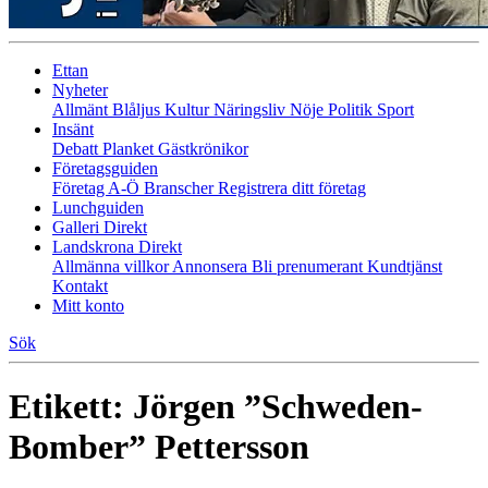
Ettan
Nyheter
Allmänt
Blåljus
Kultur
Näringsliv
Nöje
Politik
Sport
Insänt
Debatt
Planket
Gästkrönikor
Företagsguiden
Företag A-Ö
Branscher
Registrera ditt företag
Lunchguiden
Galleri Direkt
Landskrona Direkt
Allmänna villkor
Annonsera
Bli prenumerant
Kundtjänst
Kontakt
Mitt konto
Sök
Etikett:
Jörgen ”Schweden-
Bomber” Pettersson