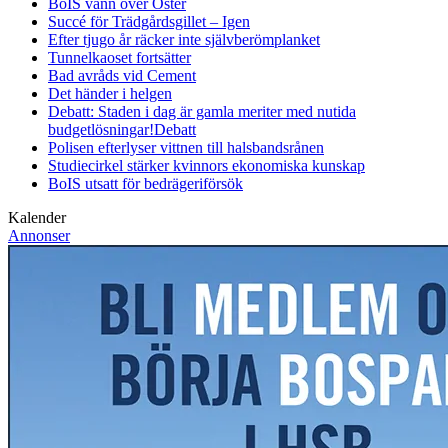
BoIS vann över Öster
Succé för Trädgårdsgillet – Igen
Efter tjugo år räcker inte självberöm
planket
Tunnelkaoset fortsätter
Bad avråds vid Cement
Det händer i helgen
Debatt: Staden i dag är gamla meriter med nutida
budgetlösningar!
Debatt
Polisen efterlyser vittnen till halsbandsrånen
Studiecirkel stärker kvinnors ekonomiska kunskap
BoIS utsatt för bedrägeriförsök
Kalender
Annonser