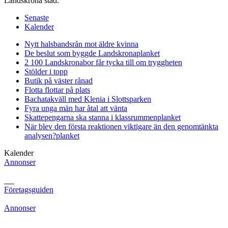
Landskrona stad.
Senaste
Kalender
Nytt halsbandsrån mot äldre kvinna
De beslut som byggde Landskrona
planket
2 100 Landskronabor får tycka till om tryggheten
Stölder i topp
Butik på väster rånad
Flotta flottar på plats
Bachatakväll med Klenia i Slottsparken
Fyra unga män har åtal att vänta
Skattepengarna ska stanna i klassrummen
planket
När blev den första reaktionen viktigare än den genomtänkta
analysen?
planket
Kalender
Annonser
Företagsguiden
Annonser