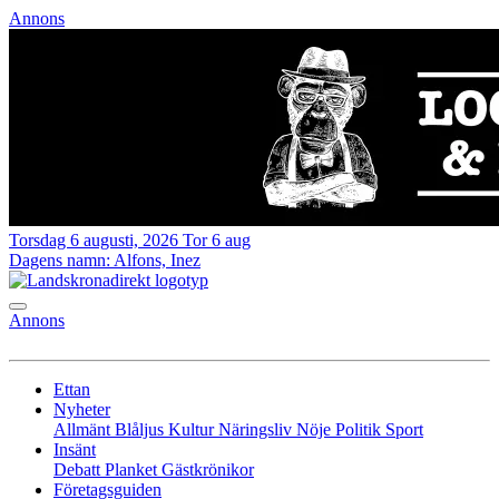
Annons
Torsdag 6 augusti, 2026
Tor 6 aug
Dagens namn:
Alfons, Inez
Annons
Ettan
Nyheter
Allmänt
Blåljus
Kultur
Näringsliv
Nöje
Politik
Sport
Insänt
Debatt
Planket
Gästkrönikor
Företagsguiden