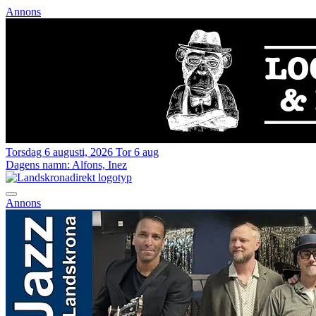
Annons
Torsdag 6 augusti, 2026
Tor 6 aug
Dagens namn:
Alfons, Inez
Annons