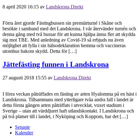
8 april 2020 16:15
av
Landskrona Direkt
Förra året gjorde Fästingbussen sin premiärturné i Skåne och
besökte i samband med det Landskrona. I vår återvänder turnén och
denna gång med två bussar för att kunna hjälpa ännu fler att skydda
sig mot TBE. Med anledning av Covid-19 så erbjuds nu även
möjlighet att fylla i sin hälsodeklaration hemma och vaccineras
utomhus bakom skydd. Detta för […]
Jättefästing funnen i Landskrona
27 augusti 2018 15:55
av
Landskrona Direkt
I förra veckan påträffades en fästing av arten Hyalomma på en häst i
Landskrona. Tillsammans med ytterligare tvåa andra fall i landet är
detta första gången arten påträffats i utvecklat, vuxet stadium i
Sverige – utan att värddjuret haft utlandskontakt. I Landskrona och
på två platser till i landet, i Nyköping och Koppom, har det […]
Senaste
Kalender