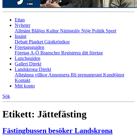
Ettan
Nyheter
Allmänt
Blåljus
Kultur
Näringsliv
Nöje
Politik
Sport
Insänt
Debatt
Planket
Gästkrönikor
Företagsguiden
Företag A-Ö
Branscher
Registrera ditt företag
Lunchguiden
Galleri Direkt
Landskrona Direkt
Allmänna villkor
Annonsera
Bli prenumerant
Kundtjänst
Kontakt
Mitt konto
Sök
Etikett:
Jättefästing
Fästingbussen besöker Landskrona