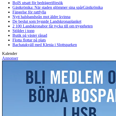
BoIS utsatt för bedrägeriförsök
Gästkrönika: När staden glömmer sina spår
Gästkrönika
Fängelse för rattfylla
Nytt halsbandsrån mot äldre kvinna
De beslut som byggde Landskrona
planket
2 100 Landskronabor får tycka till om tryggheten
Stölder i topp
Butik på väster rånad
Flotta flottar på plats
Bachatakväll med Klenia i Slottsparken
Kalender
Annonser