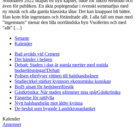
Sommaren 2022 skapas ett nytt kapitel, både för Jakob Hellman och
även för publiken. En äkta poplegendar i svenskt sommarljus med
ny musik och alla gamla klassiska låtar. Det kan knappast bli bättre.
Han kom från ingenstans och förändrade allt. I alla fall om man med
”ingenstans” menar den lilla norrländska byn Vuollerim och med
”allt” […]
Senaste
Kalender
Bad avråds vid Cement
Det händer i helgen
Debatt: Staden i dag är gamla meriter med nutida
budgetlösningar!
Debatt
Polisen efterlyser vittnen till halsbandsrånen
Studiecirkel stärker kvinnors ekonomiska kunskap
BoIS utsatt för bedrägeriförsök
Gästkrönika: När staden glömmer sina spår
Gästkrönika
Fängelse för rattfylla
Nytt halsbandsrån mot äldre kvinna
De beslut som byggde Landskrona
planket
Kalender
Annonser