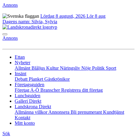
Annons
Lördag 8 augusti, 2026
Lör 8 aug
Dagens namn:
Silvia, Sylvia
Annons
Ettan
Nyheter
Allmänt
Blåljus
Kultur
Näringsliv
Nöje
Politik
Sport
Insänt
Debatt
Planket
Gästkrönikor
Företagsguiden
Företag A-Ö
Branscher
Registrera ditt företag
Lunchguiden
Galleri Direkt
Landskrona Direkt
Allmänna villkor
Annonsera
Bli prenumerant
Kundtjänst
Kontakt
Mitt konto
Sök