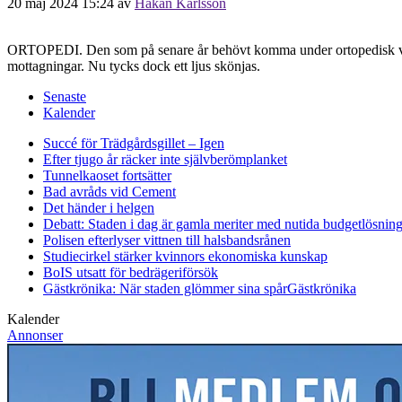
20 maj 2024 15:24
av
Håkan Karlsson
ORTOPEDI. Den som på senare år behövt komma under ortopedisk vård ve
mottagningar. Nu tycks dock ett ljus skönjas.
Senaste
Kalender
Succé för Trädgårdsgillet – Igen
Efter tjugo år räcker inte självberöm
planket
Tunnelkaoset fortsätter
Bad avråds vid Cement
Det händer i helgen
Debatt: Staden i dag är gamla meriter med nutida budgetlösning
Polisen efterlyser vittnen till halsbandsrånen
Studiecirkel stärker kvinnors ekonomiska kunskap
BoIS utsatt för bedrägeriförsök
Gästkrönika: När staden glömmer sina spår
Gästkrönika
Kalender
Annonser