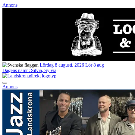
Annons
Lördag 8 augusti, 2026
Lör 8 aug
Dagens namn:
Silvia, Sylvia
Annons