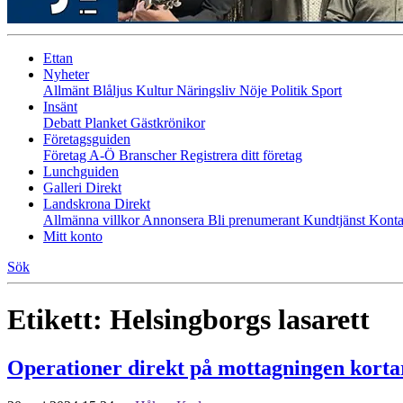
Ettan
Nyheter
Allmänt
Blåljus
Kultur
Näringsliv
Nöje
Politik
Sport
Insänt
Debatt
Planket
Gästkrönikor
Företagsguiden
Företag A-Ö
Branscher
Registrera ditt företag
Lunchguiden
Galleri Direkt
Landskrona Direkt
Allmänna villkor
Annonsera
Bli prenumerant
Kundtjänst
Konta
Mitt konto
Sök
Etikett:
Helsingborgs lasarett
Operationer direkt på mottagningen korta