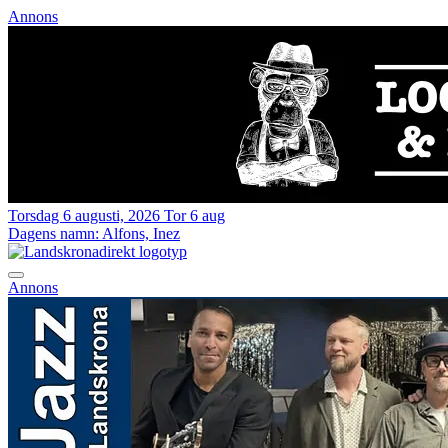
Annons
Torsdag 6 augusti, 2026
Tor 6 aug
Dagens namn:
Alfons, Inez
Annons