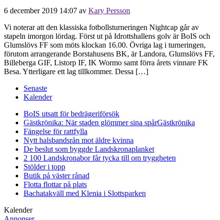
6 december 2019 14:07
av
Kary Persson
Vi noterar att den klassiska fotbollsturneringen Nightcap går av
stapeln imorgon lördag. Först ut på Idrottshallens golv är BoIS och
Glumslövs FF som möts klockan 16.00. Övriga lag i turneringen,
förutom arrangerande Borstahusens BK, är Landora, Glumslövs FF,
Billeberga GIF, Listorp IF, IK Wormo samt förra årets vinnare FK
Besa. Ytterligare ett lag tillkommer. Dessa […]
Senaste
Kalender
BoIS utsatt för bedrägeriförsök
Gästkrönika: När staden glömmer sina spår
Gästkrönika
Fängelse för rattfylla
Nytt halsbandsrån mot äldre kvinna
De beslut som byggde Landskrona
planket
2 100 Landskronabor får tycka till om tryggheten
Stölder i topp
Butik på väster rånad
Flotta flottar på plats
Bachatakväll med Klenia i Slottsparken
Kalender
Annonser