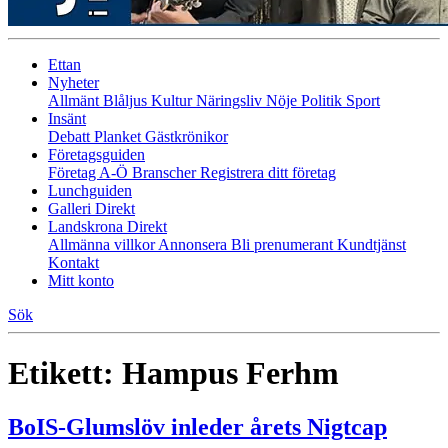
Ettan
Nyheter
Allmänt
Blåljus
Kultur
Näringsliv
Nöje
Politik
Sport
Insänt
Debatt
Planket
Gästkrönikor
Företagsguiden
Företag A-Ö
Branscher
Registrera ditt företag
Lunchguiden
Galleri Direkt
Landskrona Direkt
Allmänna villkor
Annonsera
Bli prenumerant
Kundtjänst
Kontakt
Mitt konto
Sök
Etikett:
Hampus Ferhm
BoIS-Glumslöv inleder årets Nigtcap