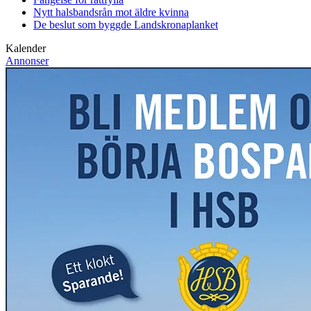
Nytt halsbandsrån mot äldre kvinna
De beslut som byggde Landskrona
planket
Kalender
Annonser