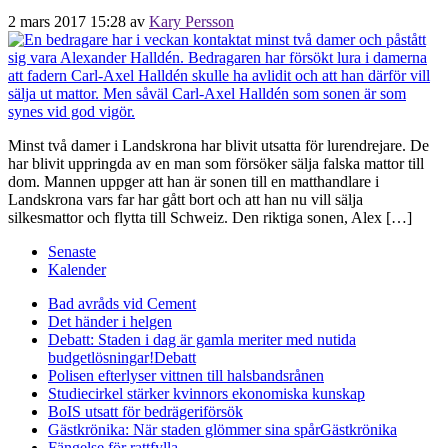
2 mars 2017 15:28
av
Kary Persson
Minst två damer i Landskrona har blivit utsatta för lurendrejare. De
har blivit uppringda av en man som försöker sälja falska mattor till
dom. Mannen uppger att han är sonen till en matthandlare i
Landskrona vars far har gått bort och att han nu vill sälja
silkesmattor och flytta till Schweiz. Den riktiga sonen, Alex […]
Senaste
Kalender
Bad avråds vid Cement
Det händer i helgen
Debatt: Staden i dag är gamla meriter med nutida
budgetlösningar!
Debatt
Polisen efterlyser vittnen till halsbandsrånen
Studiecirkel stärker kvinnors ekonomiska kunskap
BoIS utsatt för bedrägeriförsök
Gästkrönika: När staden glömmer sina spår
Gästkrönika
Fängelse för rattfylla