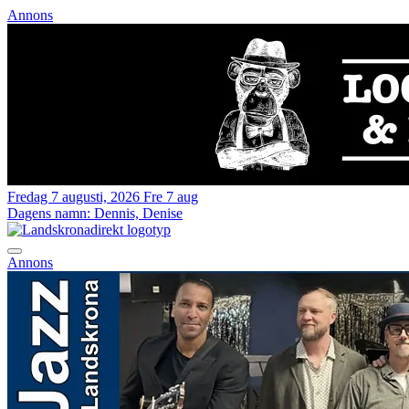
Annons
Fredag 7 augusti, 2026
Fre 7 aug
Dagens namn:
Dennis, Denise
Annons