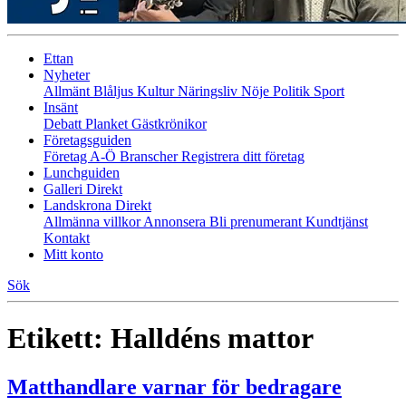
Ettan
Nyheter
Allmänt
Blåljus
Kultur
Näringsliv
Nöje
Politik
Sport
Insänt
Debatt
Planket
Gästkrönikor
Företagsguiden
Företag A-Ö
Branscher
Registrera ditt företag
Lunchguiden
Galleri Direkt
Landskrona Direkt
Allmänna villkor
Annonsera
Bli prenumerant
Kundtjänst
Kontakt
Mitt konto
Sök
Etikett:
Halldéns mattor
Matthandlare varnar för bedragare