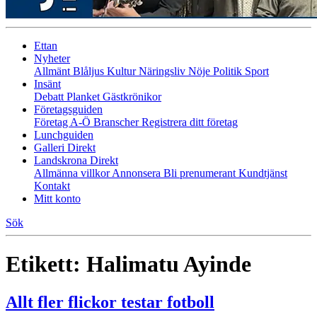
Ettan
Nyheter
Allmänt
Blåljus
Kultur
Näringsliv
Nöje
Politik
Sport
Insänt
Debatt
Planket
Gästkrönikor
Företagsguiden
Företag A-Ö
Branscher
Registrera ditt företag
Lunchguiden
Galleri Direkt
Landskrona Direkt
Allmänna villkor
Annonsera
Bli prenumerant
Kundtjänst
Kontakt
Mitt konto
Sök
Etikett:
Halimatu Ayinde
Allt fler flickor testar fotboll