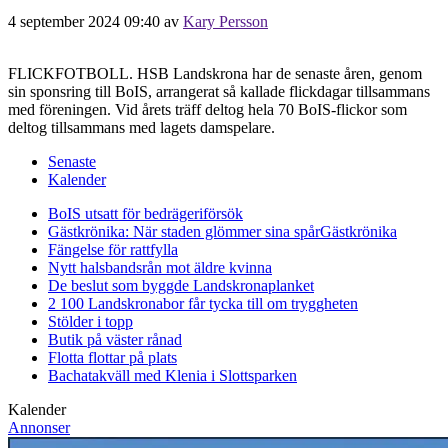
4 september 2024 09:40
av
Kary Persson
FLICKFOTBOLL. HSB Landskrona har de senaste åren, genom
sin sponsring till BoIS, arrangerat så kallade flickdagar tillsammans
med föreningen. Vid årets träff deltog hela 70 BoIS-flickor som
deltog tillsammans med lagets damspelare.
Senaste
Kalender
BoIS utsatt för bedrägeriförsök
Gästkrönika: När staden glömmer sina spår
Gästkrönika
Fängelse för rattfylla
Nytt halsbandsrån mot äldre kvinna
De beslut som byggde Landskrona
planket
2 100 Landskronabor får tycka till om tryggheten
Stölder i topp
Butik på väster rånad
Flotta flottar på plats
Bachatakväll med Klenia i Slottsparken
Kalender
Annonser