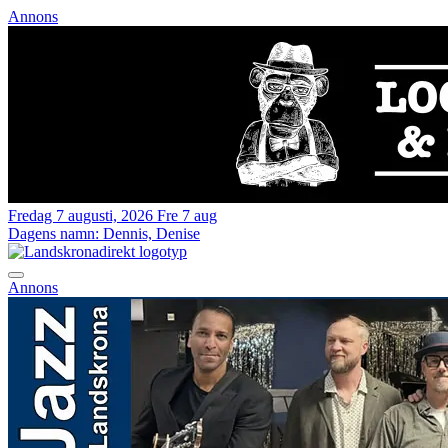
Annons
Fredag 7 augusti, 2026
Fre 7 aug
Dagens namn:
Dennis, Denise
Annons