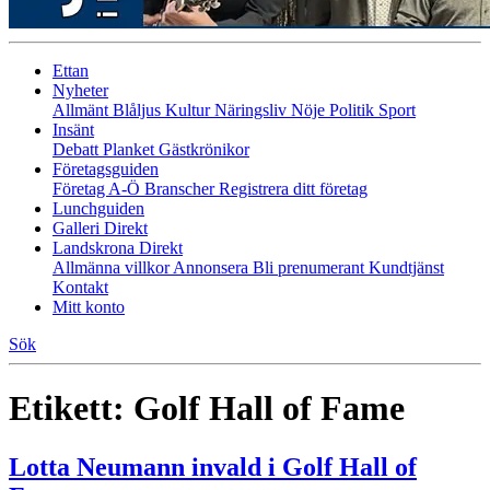
Ettan
Nyheter
Allmänt
Blåljus
Kultur
Näringsliv
Nöje
Politik
Sport
Insänt
Debatt
Planket
Gästkrönikor
Företagsguiden
Företag A-Ö
Branscher
Registrera ditt företag
Lunchguiden
Galleri Direkt
Landskrona Direkt
Allmänna villkor
Annonsera
Bli prenumerant
Kundtjänst
Kontakt
Mitt konto
Sök
Etikett:
Golf Hall of Fame
Lotta Neumann invald i Golf Hall of