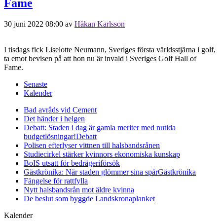
Fame
30 juni 2022 08:00
av
Håkan Karlsson
I tisdags fick Liselotte Neumann, Sveriges första världsstjärna i golf,
ta emot bevisen på att hon nu är invald i Sveriges Golf Hall of
Fame.
Senaste
Kalender
Bad avråds vid Cement
Det händer i helgen
Debatt: Staden i dag är gamla meriter med nutida
budgetlösningar!
Debatt
Polisen efterlyser vittnen till halsbandsrånen
Studiecirkel stärker kvinnors ekonomiska kunskap
BoIS utsatt för bedrägeriförsök
Gästkrönika: När staden glömmer sina spår
Gästkrönika
Fängelse för rattfylla
Nytt halsbandsrån mot äldre kvinna
De beslut som byggde Landskrona
planket
Kalender