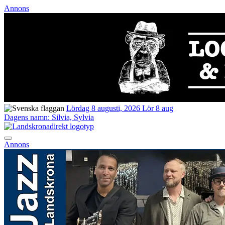
Annons
Lördag 8 augusti, 2026
Lör 8 aug
Dagens namn:
Silvia, Sylvia
Annons