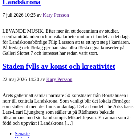
Landskrona
7 juli 2026 10:25
av
Kary Persson
LEVANDE MUSIK. Efter mer än ett decennium av studier,
scenframträdanden och musikalarbete runt om i landet är det dags
för Landskronabördige Filip Larsson att ta ett nytt steg i karriären.
På fredag och lördag ger han sina allra första egna konserter på
Galleri Slottet 7 och intresset har redan varit stort.
Staden fylls av konst och kreativitet
22 maj 2026 14:20
av
Kary Persson
Årets gallerinatt samlar närmare 50 konstnärer från Borstahusen i
norr till centrala Landskrona. Som vanligt blir det lokala förmågor
som ställer ut men det finns undantag. Det är bandet The Arks basist
Lars-Leari Ljungberg som ställer ut på Rådhusets baksida
tillsammans med sin bandkompis Mikael Jepson. En annan som är
född och uppväxt i Landskrona […]
Senaste