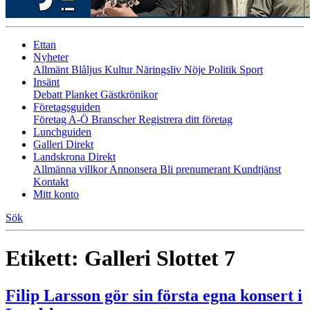
Ettan
Nyheter
Allmänt
Blåljus
Kultur
Näringsliv
Nöje
Politik
Sport
Insänt
Debatt
Planket
Gästkrönikor
Företagsguiden
Företag A-Ö
Branscher
Registrera ditt företag
Lunchguiden
Galleri Direkt
Landskrona Direkt
Allmänna villkor
Annonsera
Bli prenumerant
Kundtjänst
Kontakt
Mitt konto
Sök
Etikett:
Galleri Slottet 7
Filip Larsson gör sin första egna konsert i