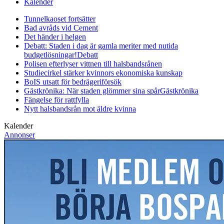
Kalender
Tunnelkaoset fortsätter
Bad avråds vid Cement
Det händer i helgen
Debatt: Staden i dag är gamla meriter med nutida
budgetlösningar!
Debatt
Polisen efterlyser vittnen till halsbandsrånen
Studiecirkel stärker kvinnors ekonomiska kunskap
BoIS utsatt för bedrägeriförsök
Gästkrönika: När staden glömmer sina spår
Gästkrönika
Fängelse för rattfylla
Nytt halsbandsrån mot äldre kvinna
Kalender
Annonser