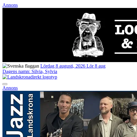
Annons
Lördag 8 augusti, 2026
Lör 8 aug
Dagens namn:
Silvia, Sylvia
Annons