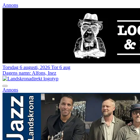
Annons
Torsdag 6 augusti, 2026
Tor 6 aug
Dagens namn:
Alfons, Inez
Annons