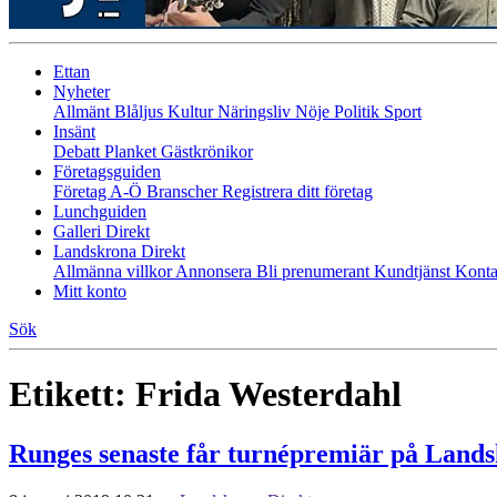
Ettan
Nyheter
Allmänt
Blåljus
Kultur
Näringsliv
Nöje
Politik
Sport
Insänt
Debatt
Planket
Gästkrönikor
Företagsguiden
Företag A-Ö
Branscher
Registrera ditt företag
Lunchguiden
Galleri Direkt
Landskrona Direkt
Allmänna villkor
Annonsera
Bli prenumerant
Kundtjänst
Konta
Mitt konto
Sök
Etikett:
Frida Westerdahl
Runges senaste får turnépremiär på Lands