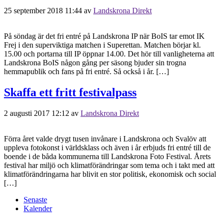
25 september 2018 11:44
av
Landskrona Direkt
På söndag är det fri entré på Landskrona IP när BoIS tar emot IK
Frej i den superviktiga matchen i Superettan. Matchen börjar kl.
15.00 och portarna till IP öppnar 14.00. Det hör till vanligheterna att
Landskrona BoIS någon gång per säsong bjuder sin trogna
hemmapublik och fans på fri entré. Så också i år. […]
Skaffa ett fritt festivalpass
2 augusti 2017 12:12
av
Landskrona Direkt
Förra året valde drygt tusen invånare i Landskrona och Svalöv att
uppleva fotokonst i världsklass och även i år erbjuds fri entré till de
boende i de båda kommunerna till Landskrona Foto Festival. Årets
festival har miljö och klimatförändringar som tema och i takt med att
klimatförändringarna har blivit en stor politisk, ekonomisk och social
[…]
Senaste
Kalender