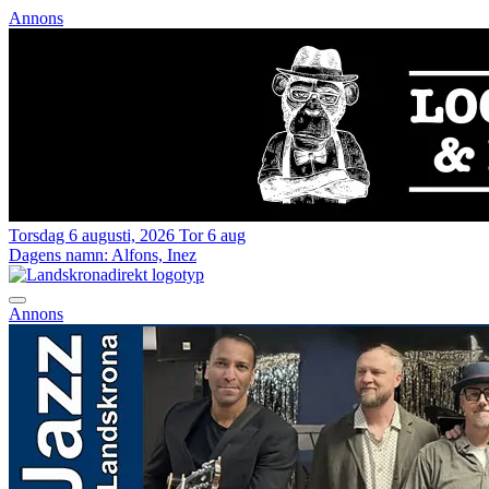
Annons
Torsdag 6 augusti, 2026
Tor 6 aug
Dagens namn:
Alfons, Inez
Annons