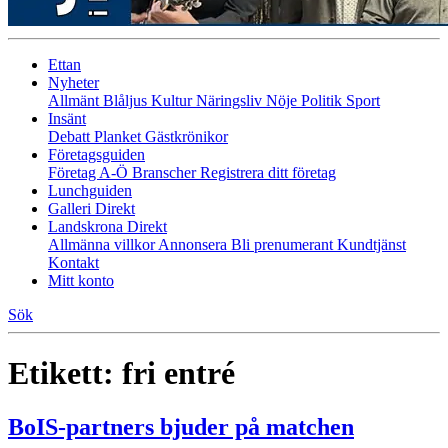
Ettan
Nyheter
Allmänt
Blåljus
Kultur
Näringsliv
Nöje
Politik
Sport
Insänt
Debatt
Planket
Gästkrönikor
Företagsguiden
Företag A-Ö
Branscher
Registrera ditt företag
Lunchguiden
Galleri Direkt
Landskrona Direkt
Allmänna villkor
Annonsera
Bli prenumerant
Kundtjänst
Kontakt
Mitt konto
Sök
Etikett:
fri entré
BoIS-partners bjuder på matchen