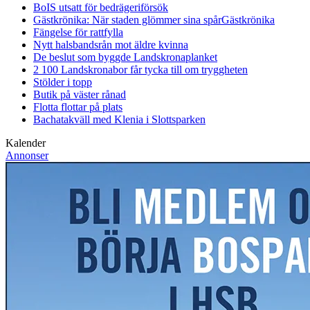
BoIS utsatt för bedrägeriförsök
Gästkrönika: När staden glömmer sina spår
Gästkrönika
Fängelse för rattfylla
Nytt halsbandsrån mot äldre kvinna
De beslut som byggde Landskrona
planket
2 100 Landskronabor får tycka till om tryggheten
Stölder i topp
Butik på väster rånad
Flotta flottar på plats
Bachatakväll med Klenia i Slottsparken
Kalender
Annonser