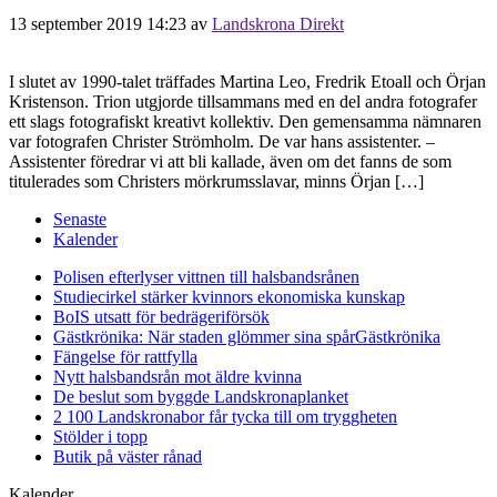
13 september 2019 14:23
av
Landskrona Direkt
I slutet av 1990-talet träffades Martina Leo, Fredrik Etoall och Örjan
Kristenson. Trion utgjorde tillsammans med en del andra fotografer
ett slags fotografiskt kreativt kollektiv. Den gemensamma nämnaren
var fotografen Christer Strömholm. De var hans assistenter. –
Assistenter föredrar vi att bli kallade, även om det fanns de som
titulerades som Christers mörkrumsslavar, minns Örjan […]
Senaste
Kalender
Polisen efterlyser vittnen till halsbandsrånen
Studiecirkel stärker kvinnors ekonomiska kunskap
BoIS utsatt för bedrägeriförsök
Gästkrönika: När staden glömmer sina spår
Gästkrönika
Fängelse för rattfylla
Nytt halsbandsrån mot äldre kvinna
De beslut som byggde Landskrona
planket
2 100 Landskronabor får tycka till om tryggheten
Stölder i topp
Butik på väster rånad
Kalender