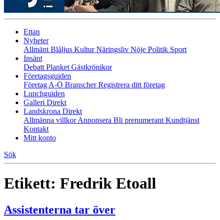
Ettan
Nyheter
Allmänt
Blåljus
Kultur
Näringsliv
Nöje
Politik
Sport
Insänt
Debatt
Planket
Gästkrönikor
Företagsguiden
Företag A-Ö
Branscher
Registrera ditt företag
Lunchguiden
Galleri Direkt
Landskrona Direkt
Allmänna villkor
Annonsera
Bli prenumerant
Kundtjänst
Kontakt
Mitt konto
Sök
Etikett:
Fredrik Etoall
Assistenterna tar över