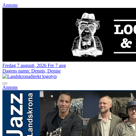
Annons
Fredag 7 augusti, 2026
Fre 7 aug
Dagens namn:
Dennis, Denise
Annons