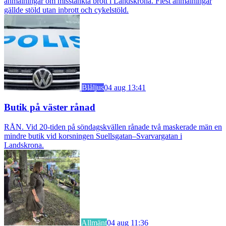
anmälningar om misstänkta brott i Landskrona. Flest anmälningar
gällde stöld utan inbrott och cykelstöld.
Blåljus
04 aug 13:41
Butik på väster rånad
RÅN. Vid 20-tiden på söndagskvällen rånade två maskerade män en
mindre butik vid korsningen Suellsgatan–Svarvargatan i
Landskrona.
Allmänt
04 aug 11:36