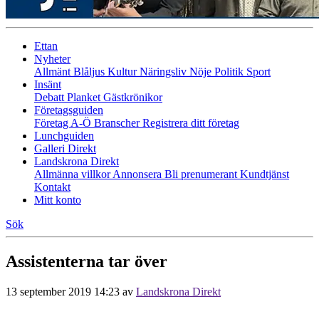
Ettan
Nyheter
Allmänt
Blåljus
Kultur
Näringsliv
Nöje
Politik
Sport
Insänt
Debatt
Planket
Gästkrönikor
Företagsguiden
Företag A-Ö
Branscher
Registrera ditt företag
Lunchguiden
Galleri Direkt
Landskrona Direkt
Allmänna villkor
Annonsera
Bli prenumerant
Kundtjänst
Kontakt
Mitt konto
Sök
Assistenterna tar över
13 september 2019 14:23
av
Landskrona Direkt