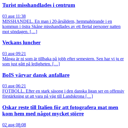
Turist misshandlades i centrum
03 aug 11:38
MISSHANDEL. En man i 20-årsåldern, hemmahörande i en
kommun i östra Skåne misshandlades av ett flertal personer natten
mot söndagen. […]
Veckans luncher
03 aug 09:21
Många är ni som är tillbaka på jobb efter semestern. Sen har vi ju er
som just gått på ledigheten. […]
BoIS värvar dansk anfallare
03 aug 06:21
FOTBOLL. Efter en stark säsong i den danska ligan ser en offensiv
förstärkning ut att vara på väg till Landskrona […]
Oskar reste till Italien för att fotografera mat men
kom hem med något mycket större
02 aug 08:08