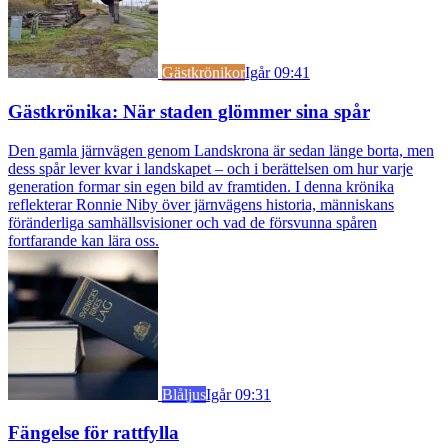
Gästkrönikor
Igår 09:41
Gästkrönika: När staden glömmer sina spår
Den gamla järnvägen genom Landskrona är sedan länge borta, men
dess spår lever kvar i landskapet – och i berättelsen om hur varje
generation formar sin egen bild av framtiden. I denna krönika
reflekterar Ronnie Niby över järnvägens historia, människans
föränderliga samhällsvisioner och vad de försvunna spåren
fortfarande kan lära oss.
Blåljus
Igår 09:31
Fängelse för rattfylla