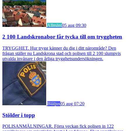
Allmänt
05 aug 09:30
2 100 Landskronabor får tycka till om tryggheten
TRYGGHET. Hur trygg känner du dig i ditt närområde? Den
frågan ställer nu Landskrona stad och polisen till 2 100 slumpvis
utvalda invånare i den årliga trygghetsundersökningen.
Blåljus
05 aug 07:20
Stölder i topp
POLISANMÄLNINGAR. Förra veckan fick polisen in 122