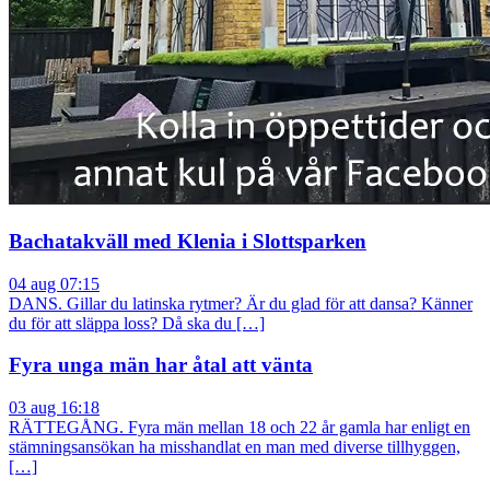
Bachatakväll med Klenia i Slottsparken
04 aug 07:15
DANS. Gillar du latinska rytmer? Är du glad för att dansa? Känner
du för att släppa loss? Då ska du […]
Fyra unga män har åtal att vänta
03 aug 16:18
RÄTTEGÅNG. Fyra män mellan 18 och 22 år gamla har enligt en
stämningsansökan ha misshandlat en man med diverse tillhyggen,
[…]