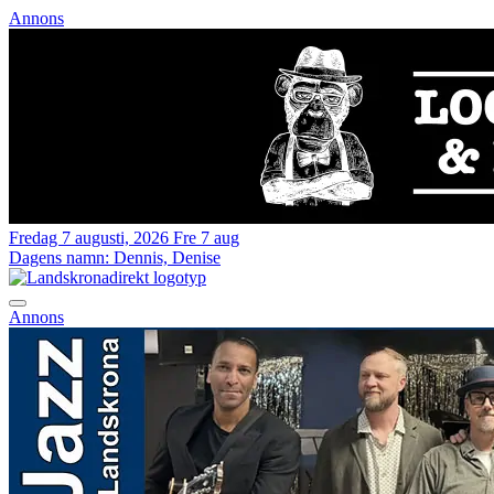
Annons
Fredag 7 augusti, 2026
Fre 7 aug
Dagens namn:
Dennis, Denise
Annons