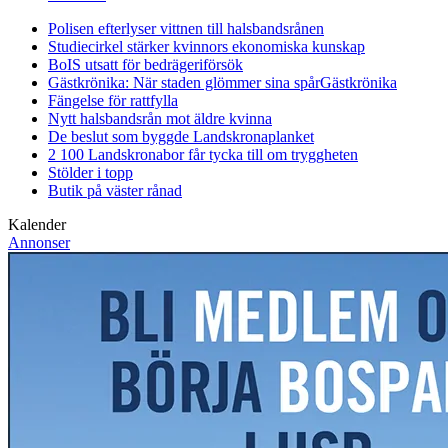
Polisen efterlyser vittnen till halsbandsrånen
Studiecirkel stärker kvinnors ekonomiska kunskap
BoIS utsatt för bedrägeriförsök
Gästkrönika: När staden glömmer sina spår
Gästkrönika
Fängelse för rattfylla
Nytt halsbandsrån mot äldre kvinna
De beslut som byggde Landskrona
planket
2 100 Landskronabor får tycka till om tryggheten
Stölder i topp
Butik på väster rånad
Kalender
Annonser