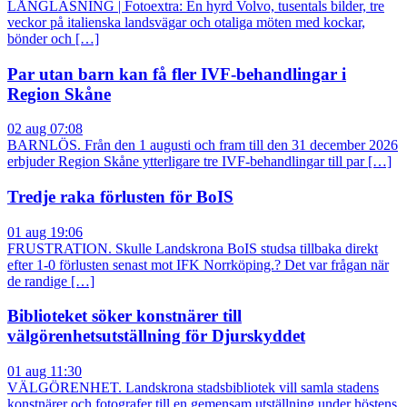
LÅNGLÄSNING | Fotoextra: En hyrd Volvo, tusentals bilder, tre
veckor på italienska landsvägar och otaliga möten med kockar,
bönder och […]
Par utan barn kan få fler IVF-behandlingar i
Region Skåne
02 aug 07:08
BARNLÖS. Från den 1 augusti och fram till den 31 december 2026
erbjuder Region Skåne ytterligare tre IVF-behandlingar till par […]
Tredje raka förlusten för BoIS
01 aug 19:06
FRUSTRATION. Skulle Landskrona BoIS studsa tillbaka direkt
efter 1-0 förlusten senast mot IFK Norrköping.? Det var frågan när
de randige […]
Biblioteket söker konstnärer till
välgörenhetsutställning för Djurskyddet
01 aug 11:30
VÄLGÖRENHET. Landskrona stadsbibliotek vill samla stadens
konstnärer och fotografer till en gemensam utställning under höstens