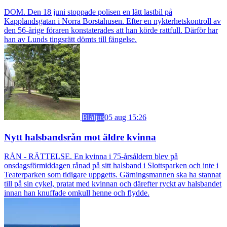
DOM. Den 18 juni stoppade polisen en lätt lastbil på
Kapplandsgatan i Norra Borstahusen. Efter en nykterhetskontroll av
den 56-årige föraren konstaterades att han körde rattfull. Därför har
han av Lunds tingsrätt dömts till fängelse.
Blåljus
05 aug 15:26
Nytt halsbandsrån mot äldre kvinna
RÅN - RÄTTELSE. En kvinna i 75-årsåldern blev på
onsdagsförmiddagen rånad på sitt halsband i Slottsparken och inte i
Teaterparken som tidigare uppgetts. Gärningsmannen ska ha stannat
till på sin cykel, pratat med kvinnan och därefter ryckt av halsbandet
innan han knuffade omkull henne och flydde.