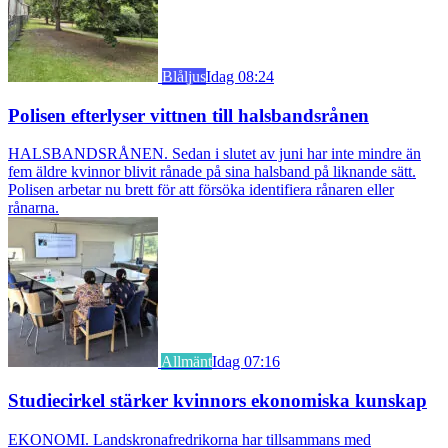
Blåljus
Idag 08:24
Polisen efterlyser vittnen till halsbandsrånen
HALSBANDSRÅNEN. Sedan i slutet av juni har inte mindre än
fem äldre kvinnor blivit rånade på sina halsband på liknande sätt.
Polisen arbetar nu brett för att försöka identifiera rånaren eller
rånarna.
Allmänt
Idag 07:16
Studiecirkel stärker kvinnors ekonomiska kunskap
EKONOMI. Landskronafredrikorna har tillsammans med