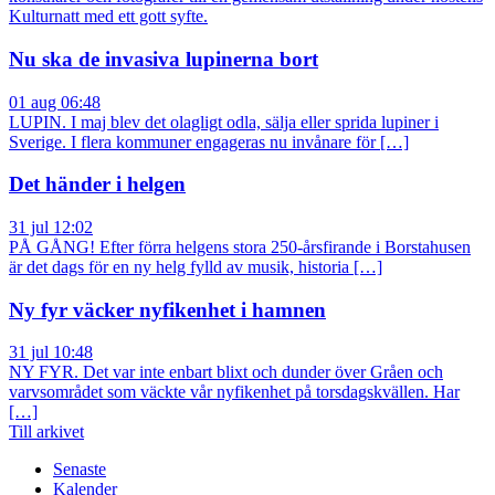
Kulturnatt med ett gott syfte.
Nu ska de invasiva lupinerna bort
01 aug 06:48
LUPIN. I maj blev det olagligt odla, sälja eller sprida lupiner i
Sverige. I flera kommuner engageras nu invånare för […]
Det händer i helgen
31 jul 12:02
PÅ GÅNG! Efter förra helgens stora 250-årsfirande i Borstahusen
är det dags för en ny helg fylld av musik, historia […]
Ny fyr väcker nyfikenhet i hamnen
31 jul 10:48
NY FYR. Det var inte enbart blixt och dunder över Gråen och
varvsområdet som väckte vår nyfikenhet på torsdagskvällen. Har
[…]
Till arkivet
Senaste
Kalender