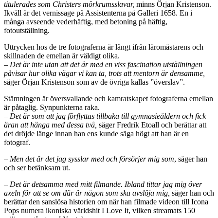
titulerades som Christers mörkrumsslavar,
minns Örjan Kristenson.
Ikväll är det vernissage på Assistenterna på Galleri 1658. En i
många avseende vederhäftig, med betoning på häftig,
fotoutställning.
Uttrycken hos de tre fotograferna är långt ifrån läromästarens och
skillnaden de emellan är väldigt olika.
– Det är inte utan att det är med en viss fascination utställningen
påvisar hur olika vägar vi kan ta, trots att mentorn är densamme,
säger Örjan Kristenson som av de övriga kallas ”överslav”.
Stämningen är översvallande och kamratskapet fotograferna emellan
är påtaglig. Synpunkterna raka.
– Det är som att jag förflyttas tillbaka till gymnasieåldern och fick
äran att hänga med dessa två,
säger Fredrik Etoall och berättar att
det dröjde länge innan han ens kunde säga högt att han är en
fotograf.
– Men det är det jag sysslar med och försörjer mig som
, säger han
och ser betänksam ut.
– Det är detsamma med mitt filmande. Ibland tittar jag mig över
axeln för att se om där är någon som ska avslöja mig,
säger han och
berättar den sanslösa historien om när han filmade videon till Icona
Pops numera ikoniska världshit I Love It, vilken streamats 150