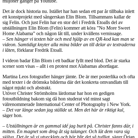
miljoner gånger på Youtube.
Det är dock historia nu. Istället har han sedan ett par år tillbaka inlett
ett konstprojekt med sångerskan Elin Blom. Tillsammans kallar de
sig Felin. Och just Felin har en stor del i Fredrik Etoalls del av
utställningen Elin Blom (Felin) kommer att köra ”No More Sweet
Home Alabama” och någon låt till, under kvällens vernissage.
– Sen hänger vi texten här och med hjälp av en QR-kod kan man se
videon. Samtidigt knyter alla mina bilder an till delar av textraderna
i låten
, förklarar Fredrik Etoall.
I videon badar Elin Blom i ett badkar fyllt med blod. Det är starka
scener som visas – allt i en protest mot Alabamas abortlagar.
Martina Leos fotografier hänger jämte. De är mer posterlika och ofta
med texter i de drömska bilderna där det konkreta omvandlats till
något mjukt och abstrakt.
Utöver Christer Strömholms lärdomar har hon en gedigen
fotoutbildning bakom sig då hon studerat vid minst sagt
välrenommerade International Center of Photography i New York.
– Det var länge sedan jag ställde ut. Men det här är riktigt kul,
säger hon.
–
Utställningen är en gammal idé jag burit på. Christer fanns där, i
mitten. En magnet som drog åt sig talanger. Och lät dem vara sig
själva. Det är så vi utvecklats och här blir det så tydlig
t, säger Örjan