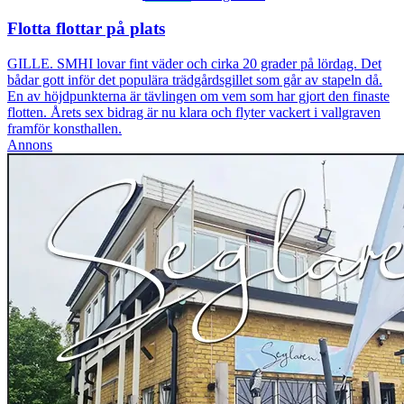
Flotta flottar på plats
GILLE. SMHI lovar fint väder och cirka 20 grader på lördag. Det
bådar gott inför det populära trädgårdsgillet som går av stapeln då.
En av höjdpunkterna är tävlingen om vem som har gjort den finaste
flotten. Årets sex bidrag är nu klara och flyter vackert i vallgraven
framför konsthallen.
Annons