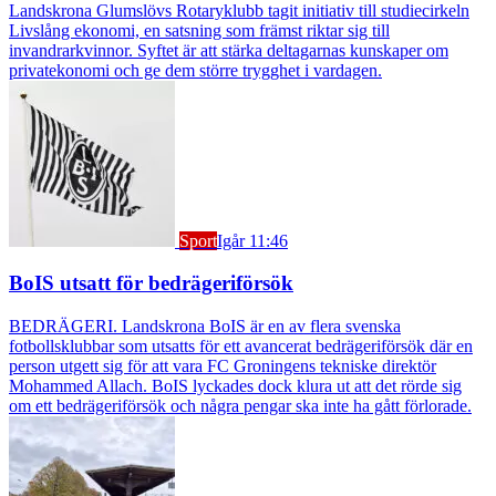
Landskrona Glumslövs Rotaryklubb tagit initiativ till studiecirkeln
Livslång ekonomi, en satsning som främst riktar sig till
invandrarkvinnor. Syftet är att stärka deltagarnas kunskaper om
privatekonomi och ge dem större trygghet i vardagen.
Sport
Igår 11:46
BoIS utsatt för bedrägeriförsök
BEDRÄGERI. Landskrona BoIS är en av flera svenska
fotbollsklubbar som utsatts för ett avancerat bedrägeriförsök där en
person utgett sig för att vara FC Groningens tekniske direktör
Mohammed Allach. BoIS lyckades dock klura ut att det rörde sig
om ett bedrägeriförsök och några pengar ska inte ha gått förlorade.