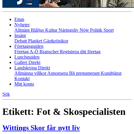
Ettan
Nyheter
Allmänt
Blåljus
Kultur
Näringsliv
Nöje
Politik
Sport
Insänt
Debatt
Planket
Gästkrönikor
Företagsguiden
Företag A-Ö
Branscher
Registrera ditt företag
Lunchguiden
Galleri Direkt
Landskrona Direkt
Allmänna villkor
Annonsera
Bli prenumerant
Kundtjänst
Kontakt
Mitt konto
Sök
Etikett:
Fot & Skospecialisten
Wittings Skor får nytt liv