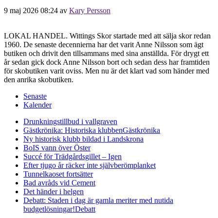
9 maj 2026 08:24
av
Kary Persson
LOKAL HANDEL. Wittings Skor startade med att sälja skor redan
1960. De senaste decennierna har det varit Anne Nilsson som ägt
butiken och drivit den tillsammans med sina anställda. För drygt ett
år sedan gick dock Anne Nilsson bort och sedan dess har framtiden
för skobutiken varit oviss. Men nu är det klart vad som händer med
den anrika skobutiken.
Senaste
Kalender
Drunkningstillbud i vallgraven
Gästkrönika: Historiska klubben
Gästkrönika
Ny historisk klubb bildad i Landskrona
BoIS vann över Öster
Succé för Trädgårdsgillet – Igen
Efter tjugo år räcker inte självberöm
planket
Tunnelkaoset fortsätter
Bad avråds vid Cement
Det händer i helgen
Debatt: Staden i dag är gamla meriter med nutida
budgetlösningar!
Debatt