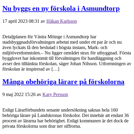
Nu byggs en ny förskola i Asmundtorp
17 april 2023 08:31
av
Håkan Karlsson
Detaljplanen för Västra Möinge i Asmundtorp har
stadsbyggnadsförvaltningen arbetat med under ett par år och nu
även lyckats få den beslutad i högsta instans, Mark- och
miljööverdomstolen.– Nu ligger området strax för utbyggnad. Första
bygglovet har inkommit till förvaltningen för handläggning och
avser den tilltänkta förskolan, säger Johan Nilsson. Utformningen av
förskolan är inspirerad av […]
Många obehöriga lärare på förskolorna
9 maj 2022 15:26
av
Kary Persson
Enligt Lärarförbundets senaste undersökning saknas hela 160
behöriga lärare på Landskronas förskolor. Det innebär att endast 36
procent av lärarna har behörighet. Enligt kommunen är det dock de
privata förskolorna som drar ner siffrorna.