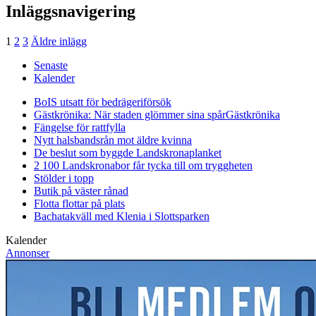
Inläggsnavigering
1
2
3
Äldre inlägg
Senaste
Kalender
BoIS utsatt för bedrägeriförsök
Gästkrönika: När staden glömmer sina spår
Gästkrönika
Fängelse för rattfylla
Nytt halsbandsrån mot äldre kvinna
De beslut som byggde Landskrona
planket
2 100 Landskronabor får tycka till om tryggheten
Stölder i topp
Butik på väster rånad
Flotta flottar på plats
Bachatakväll med Klenia i Slottsparken
Kalender
Annonser