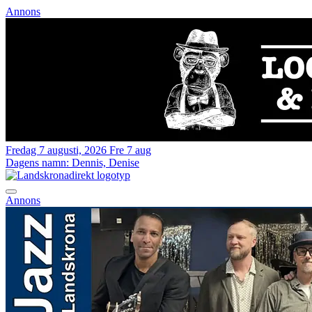
Annons
Fredag 7 augusti, 2026
Fre 7 aug
Dagens namn:
Dennis, Denise
Annons