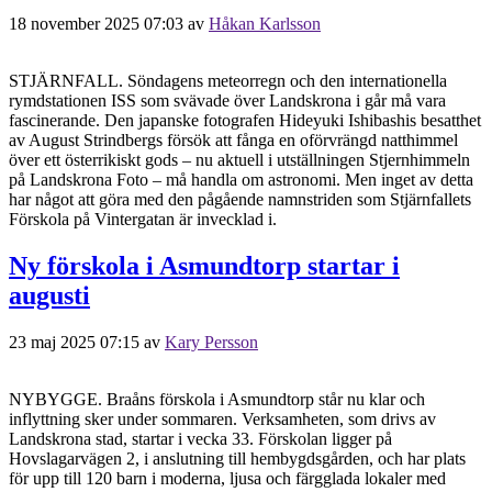
18 november 2025 07:03
av
Håkan Karlsson
STJÄRNFALL. Söndagens meteorregn och den internationella
rymdstationen ISS som svävade över Landskrona i går må vara
fascinerande. Den japanske fotografen Hideyuki Ishibashis besatthet
av August Strindbergs försök att fånga en oförvrängd natthimmel
över ett österrikiskt gods – nu aktuell i utställningen Stjernhimmeln
på Landskrona Foto – må handla om astronomi. Men inget av detta
har något att göra med den pågående namnstriden som Stjärnfallets
Förskola på Vintergatan är invecklad i.
Ny förskola i Asmundtorp startar i
augusti
23 maj 2025 07:15
av
Kary Persson
NYBYGGE. Braåns förskola i Asmundtorp står nu klar och
inflyttning sker under sommaren. Verksamheten, som drivs av
Landskrona stad, startar i vecka 33. Förskolan ligger på
Hovslagarvägen 2, i anslutning till hembygdsgården, och har plats
för upp till 120 barn i moderna, ljusa och färgglada lokaler med