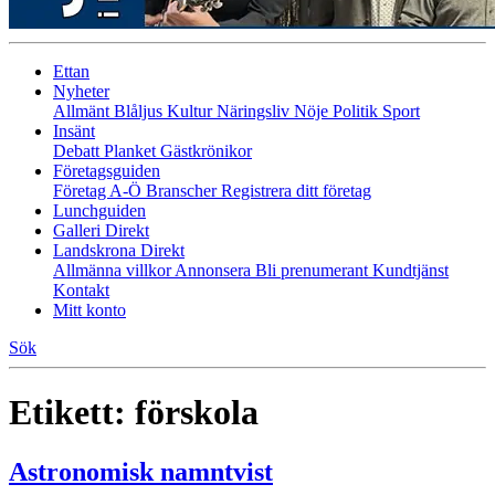
Ettan
Nyheter
Allmänt
Blåljus
Kultur
Näringsliv
Nöje
Politik
Sport
Insänt
Debatt
Planket
Gästkrönikor
Företagsguiden
Företag A-Ö
Branscher
Registrera ditt företag
Lunchguiden
Galleri Direkt
Landskrona Direkt
Allmänna villkor
Annonsera
Bli prenumerant
Kundtjänst
Kontakt
Mitt konto
Sök
Etikett:
förskola
Astronomisk namntvist