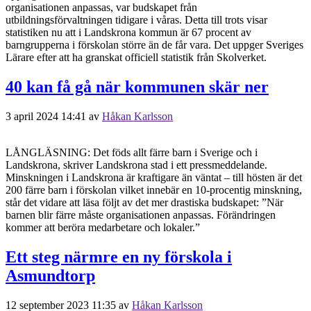
organisationen anpassas, var budskapet från
utbildningsförvaltningen tidigare i våras. Detta till trots visar
statistiken nu att i Landskrona kommun är 67 procent av
barngrupperna i förskolan större än de får vara. Det uppger Sveriges
Lärare efter att ha granskat officiell statistik från Skolverket.
40 kan få gå när kommunen skär ner
3 april 2024 14:41
av
Håkan Karlsson
LÅNGLÄSNING: Det föds allt färre barn i Sverige och i
Landskrona, skriver Landskrona stad i ett pressmeddelande.
Minskningen i Landskrona är kraftigare än väntat – till hösten är det
200 färre barn i förskolan vilket innebär en 10-procentig minskning,
står det vidare att läsa följt av det mer drastiska budskapet: ”När
barnen blir färre måste organisationen anpassas. Förändringen
kommer att beröra medarbetare och lokaler.”
Ett steg närmre en ny förskola i
Asmundtorp
12 september 2023 11:35
av
Håkan Karlsson