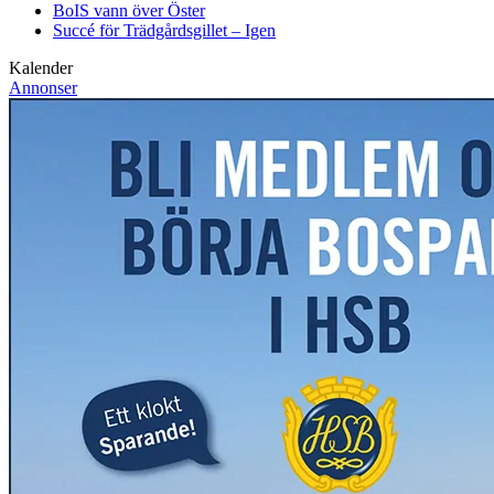
BoIS vann över Öster
Succé för Trädgårdsgillet – Igen
Kalender
Annonser