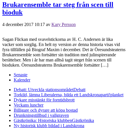
Brukarensemble tar steg från scen till
bioduk
4 december 2017 10:17
av
Kary Persson
Sagan Flickan med svavelstickorna av H. C. Andersen är lika
vacker som sorglig. En helt ny version av denna historia visas vid
fyra tillfällen på Biograf Maxim i december. Det är Öresundsteaterns
Brukarensemble som fortsätter sin tradition med julinspirerande
berättelser. Men i år har man alltså tagit steget från scenen till
bioduken. Öresundsteaterns Brukarensemble fortsätter […]
Senaste
Kalender
Debatt: Utveckla stationsområdet
Debatt
Torkild, lämna Liberalerna, bilda ett Landskronaparti!
planket
Dykare misstänkt för forntidsbrott
Veckans luncher
Billigare och dyrare att köpa bostad
Drunkningstillbud i vallgraven
Gästkrönika: Historiska klubben
Gästkrönika
Ny historisk klubb bildad i Landskrona