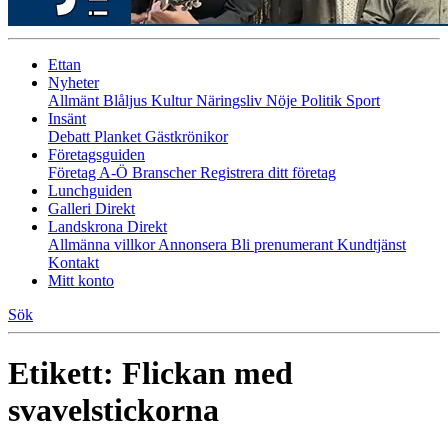
Ettan
Nyheter
Allmänt
Blåljus
Kultur
Näringsliv
Nöje
Politik
Sport
Insänt
Debatt
Planket
Gästkrönikor
Företagsguiden
Företag A-Ö
Branscher
Registrera ditt företag
Lunchguiden
Galleri Direkt
Landskrona Direkt
Allmänna villkor
Annonsera
Bli prenumerant
Kundtjänst
Kontakt
Mitt konto
Sök
Etikett:
Flickan med
svavelstickorna