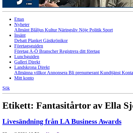
Ettan
Nyheter
Allmänt
Blåljus
Kultur
Näringsliv
Nöje
Politik
Sport
Insänt
Debatt
Planket
Gästkrönikor
Företagsguiden
Företag A-Ö
Branscher
Registrera ditt företag
Lunchguiden
Galleri Direkt
Landskrona Direkt
Allmänna villkor
Annonsera
Bli prenumerant
Kundtjänst
Konta
Mitt konto
Sök
Etikett:
Fantasitårtor av Ella S
Livesändning från LA Business Awards