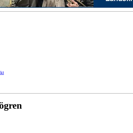
kt
jögren