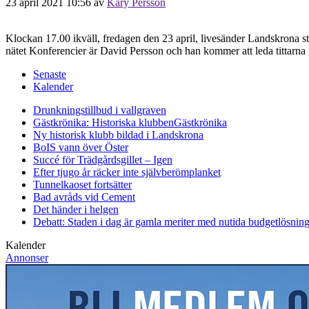
23 april 2021 10:56
av
Kary Persson
Klockan 17.00 ikväll, fredagen den 23 april, livesänder Landskrona s
nätet Konferencier är David Persson och han kommer att leda tittarna
Senaste
Kalender
Drunkningstillbud i vallgraven
Gästkrönika: Historiska klubben
Gästkrönika
Ny historisk klubb bildad i Landskrona
BoIS vann över Öster
Succé för Trädgårdsgillet – Igen
Efter tjugo år räcker inte självberöm
planket
Tunnelkaoset fortsätter
Bad avråds vid Cement
Det händer i helgen
Debatt: Staden i dag är gamla meriter med nutida budgetlösning
Kalender
Annonser