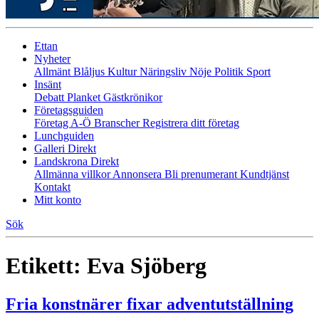
Ettan
Nyheter
Allmänt
Blåljus
Kultur
Näringsliv
Nöje
Politik
Sport
Insänt
Debatt
Planket
Gästkrönikor
Företagsguiden
Företag A-Ö
Branscher
Registrera ditt företag
Lunchguiden
Galleri Direkt
Landskrona Direkt
Allmänna villkor
Annonsera
Bli prenumerant
Kundtjänst
Kontakt
Mitt konto
Sök
Etikett:
Eva Sjöberg
Fria konstnärer fixar adventutställning