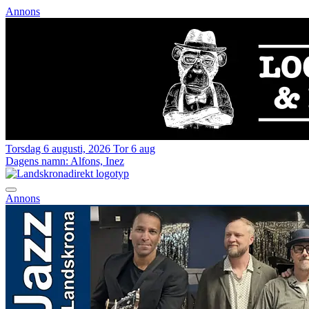
Annons
Torsdag 6 augusti, 2026
Tor 6 aug
Dagens namn:
Alfons, Inez
Annons