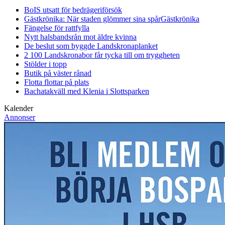
BoIS utsatt för bedrägeriförsök
Gästkrönika: När staden glömmer sina spår
Gästkrönika
Fängelse för rattfylla
Nytt halsbandsrån mot äldre kvinna
De beslut som byggde Landskrona
planket
2 100 Landskronabor får tycka till om tryggheten
Stölder i topp
Butik på väster rånad
Flotta flottar på plats
Bachatakväll med Klenia i Slottsparken
Kalender
Annonser