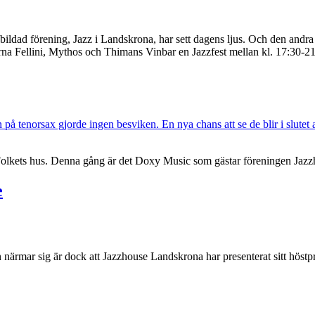
 nybildad förening, Jazz i Landskrona, har sett dagens ljus. Och den andr
na Fellini, Mythos och Thimans Vinbar en Jazzfest mellan kl. 17:30-2
å Folkets hus. Denna gång är det Doxy Music som gästar föreningen Jazz
e
n närmar sig är dock att Jazzhouse Landskrona har presenterat sitt höstp