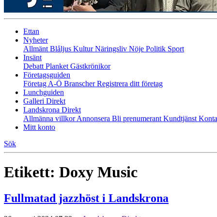
Ettan
Nyheter
Allmänt
Blåljus
Kultur
Näringsliv
Nöje
Politik
Sport
Insänt
Debatt
Planket
Gästkrönikor
Företagsguiden
Företag A-Ö
Branscher
Registrera ditt företag
Lunchguiden
Galleri Direkt
Landskrona Direkt
Allmänna villkor
Annonsera
Bli prenumerant
Kundtjänst
Konta
Mitt konto
Sök
Etikett:
Doxy Music
Fullmatad jazzhöst i Landskrona