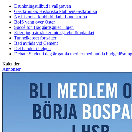
Drunkningstillbud i vallgraven
Gästkrönika: Historiska klubben
Gästkrönika
Ny historisk klubb bildad i Landskrona
BoIS vann över Öster
Succé för Trädgårdsgillet – Igen
Efter tjugo år räcker inte självberöm
planket
Tunnelkaoset fortsätter
Bad avråds vid Cement
Det händer i helgen
Debatt: Staden i dag är gamla meriter med nutida budgetlösning
Kalender
Annonser