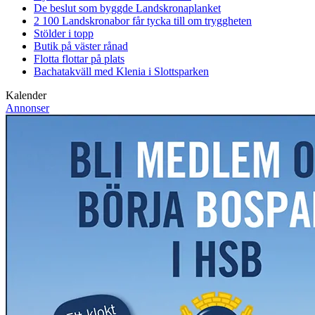
De beslut som byggde Landskrona
planket
2 100 Landskronabor får tycka till om tryggheten
Stölder i topp
Butik på väster rånad
Flotta flottar på plats
Bachatakväll med Klenia i Slottsparken
Kalender
Annonser