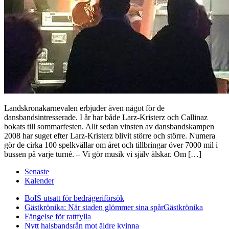
Landskronakarnevalen erbjuder även något för de
dansbandsintresserade. I år har både Larz-Kristerz och Callinaz
bokats till sommarfesten. Allt sedan vinsten av dansbandskampen
2008 har suget efter Larz-Kristerz blivit större och större. Numera
gör de cirka 100 spelkvällar om året och tillbringar över 7000 mil i
bussen på varje turné. – Vi gör musik vi själv älskar. Om […]
Senaste
Kalender
BoIS utsatt för bedrägeriförsök
Gästkrönika: När staden glömmer sina spår
Gästkrönika
Fängelse för rattfylla
Nytt halsbandsrån mot äldre kvinna