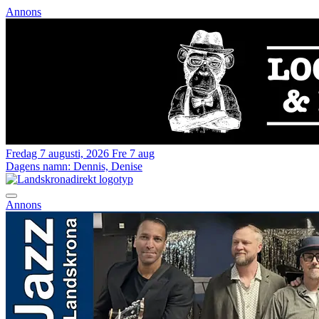
Annons
Fredag 7 augusti, 2026
Fre 7 aug
Dagens namn:
Dennis, Denise
Annons