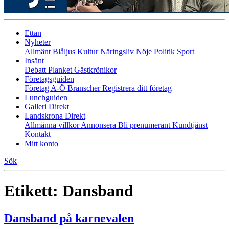
Ettan
Nyheter
Allmänt
Blåljus
Kultur
Näringsliv
Nöje
Politik
Sport
Insänt
Debatt
Planket
Gästkrönikor
Företagsguiden
Företag A-Ö
Branscher
Registrera ditt företag
Lunchguiden
Galleri Direkt
Landskrona Direkt
Allmänna villkor
Annonsera
Bli prenumerant
Kundtjänst
Kontakt
Mitt konto
Sök
Etikett:
Dansband
Dansband på karnevalen