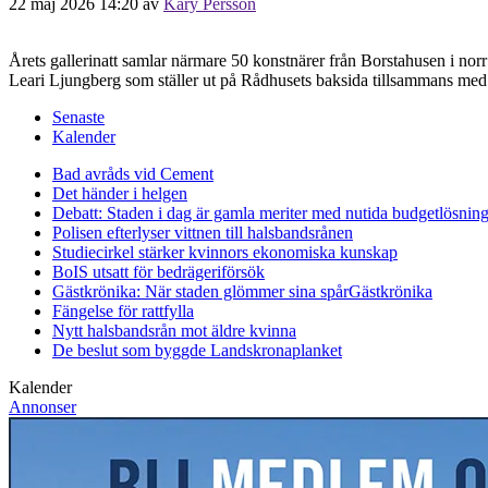
22 maj 2026 14:20
av
Kary Persson
Årets gallerinatt samlar närmare 50 konstnärer från Borstahusen i norr
Leari Ljungberg som ställer ut på Rådhusets baksida tillsammans m
Senaste
Kalender
Bad avråds vid Cement
Det händer i helgen
Debatt: Staden i dag är gamla meriter med nutida budgetlösning
Polisen efterlyser vittnen till halsbandsrånen
Studiecirkel stärker kvinnors ekonomiska kunskap
BoIS utsatt för bedrägeriförsök
Gästkrönika: När staden glömmer sina spår
Gästkrönika
Fängelse för rattfylla
Nytt halsbandsrån mot äldre kvinna
De beslut som byggde Landskrona
planket
Kalender
Annonser