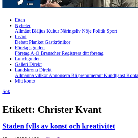
Ettan
Nyheter
Allmänt
Blåljus
Kultur
Näringsliv
Nöje
Politik
Sport
Insänt
Debatt
Planket
Gästkrönikor
Företagsguiden
Företag A-Ö
Branscher
Registrera ditt företag
Lunchguiden
Galleri Direkt
Landskrona Direkt
Allmänna villkor
Annonsera
Bli prenumerant
Kundtjänst
Konta
Mitt konto
Sök
Etikett:
Christer Kvant
Staden fylls av konst och kreativitet