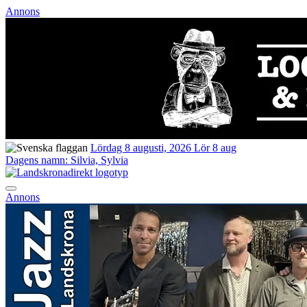
Annons
Lördag 8 augusti, 2026
Lör 8 aug
Dagens namn:
Silvia, Sylvia
Annons