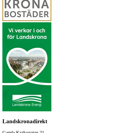
Landskronadirekt
Gamla Kyrkogatan 21,