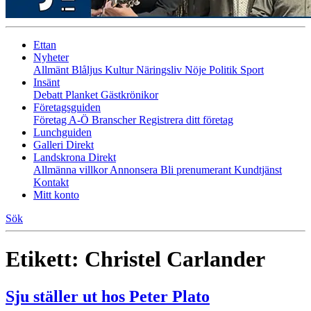
Ettan
Nyheter
Allmänt
Blåljus
Kultur
Näringsliv
Nöje
Politik
Sport
Insänt
Debatt
Planket
Gästkrönikor
Företagsguiden
Företag A-Ö
Branscher
Registrera ditt företag
Lunchguiden
Galleri Direkt
Landskrona Direkt
Allmänna villkor
Annonsera
Bli prenumerant
Kundtjänst
Kontakt
Mitt konto
Sök
Etikett:
Christel Carlander
Sju ställer ut hos Peter Plato