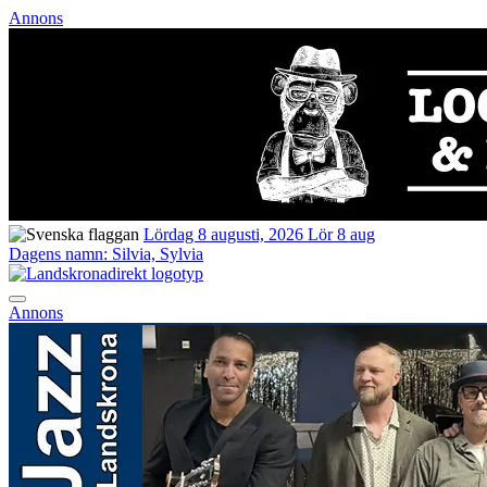
Annons
Lördag 8 augusti, 2026
Lör 8 aug
Dagens namn:
Silvia, Sylvia
Annons