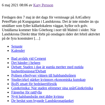
6 maj 2021 08:06
av
Kary Persson
Fredagen den 7 maj är det dags för vernissage på ArtGallery
PeterPlato på Kungsgatan i Landskrona. Det är inte mindre än sju
utställare som fyller källarlokalens väggar, hyllor och golv.
Utställarna kommer från Göteborg i norr till Malmö i söder. När
Landskrona Direkt tittar förbi på onsdagen råder det febril aktivitet
på de fyra konstnärer […]
Senaste
Kalender
Bad avråds vid Cement
Det händer i helgen
Debatt: Staden i dag är gamla meriter med nutida
budgetlösningar!
Debatt
Polisen efterlyser vittnen till halsbandsrånen
Studiecirkel stärker kvinnors ekonomiska kunskap
BoIS utsatt för bedrägeriförsök
Gästkrönika: När staden glömmer sina spår
Gästkrönika
Fängelse för rattfylla
Nytt halsbandsrån mot äldre kvinna
De beslut som byggde Landskrona
planket