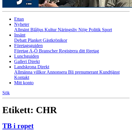
Ettan
Nyheter
Allmänt
Blåljus
Kultur
Näringsliv
Nöje
Politik
Sport
Insänt
Debatt
Planket
Gästkrönikor
Företagsguiden
Företag A-Ö
Branscher
Registrera ditt företag
Lunchguiden
Galleri Direkt
Landskrona Direkt
Allmänna villkor
Annonsera
Bli prenumerant
Kundtjänst
Kontakt
Mitt konto
Sök
Etikett:
CHR
TB i ropet