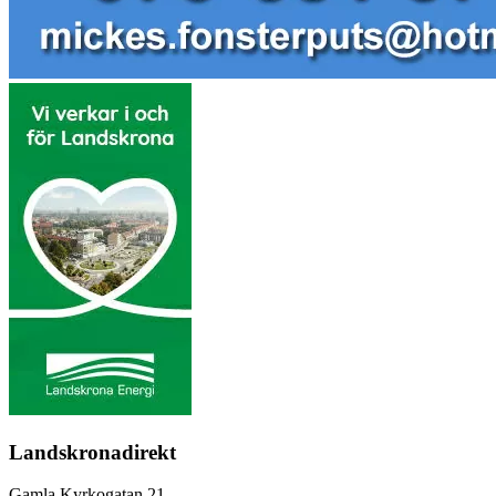
Landskronadirekt
Gamla Kyrkogatan 21,