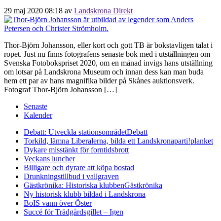
29 maj 2020 08:18
av
Landskrona Direkt
Thor-Björn Johansson, eller kort och gott TB är bokstavligen talat i
ropet. Just nu finns fotografens senaste bok med i utställningen om
Svenska Fotobokspriset 2020, om en månad invigs hans utställning
om lotsar på Landskrona Museum och innan dess kan man buda
hem ett par av hans magnifika bilder på Skånes auktionsverk.
Fotograf Thor-Björn Johansson […]
Senaste
Kalender
Debatt: Utveckla stationsområdet
Debatt
Torkild, lämna Liberalerna, bilda ett Landskronaparti!
planket
Dykare misstänkt för forntidsbrott
Veckans luncher
Billigare och dyrare att köpa bostad
Drunkningstillbud i vallgraven
Gästkrönika: Historiska klubben
Gästkrönika
Ny historisk klubb bildad i Landskrona
BoIS vann över Öster
Succé för Trädgårdsgillet – Igen