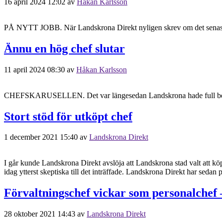
16 april 2024 12:02
av
Håkan Karlsson
PÅ NYTT JOBB. När Landskrona Direkt nyligen skrev om det senaste 
Ännu en hög chef slutar
11 april 2024 08:30
av
Håkan Karlsson
CHEFSKARUSELLEN. Det var längesedan Landskrona hade full besättnin
Stort stöd för utköpt chef
1 december 2021 15:40
av
Landskrona Direkt
I går kunde Landskrona Direkt avslöja att Landskrona stad valt att kö
idag ytterst skeptiska till det inträffade. Landskrona Direkt har sedan 
Förvaltningschef vickar som personalchef –
28 oktober 2021 14:43
av
Landskrona Direkt