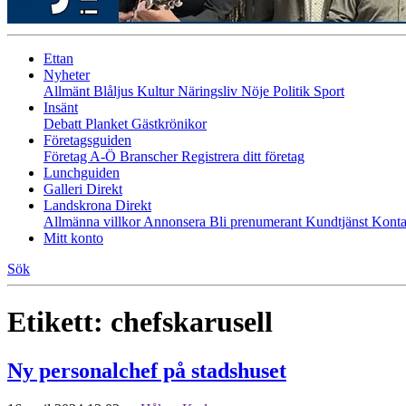
Ettan
Nyheter
Allmänt
Blåljus
Kultur
Näringsliv
Nöje
Politik
Sport
Insänt
Debatt
Planket
Gästkrönikor
Företagsguiden
Företag A-Ö
Branscher
Registrera ditt företag
Lunchguiden
Galleri Direkt
Landskrona Direkt
Allmänna villkor
Annonsera
Bli prenumerant
Kundtjänst
Konta
Mitt konto
Sök
Etikett:
chefskarusell
Ny personalchef på stadshuset