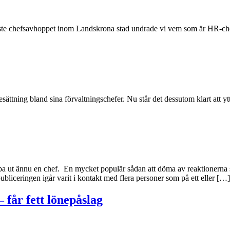
chefsavhoppet inom Landskrona stad undrade vi vem som är HR-chef i
g bland sina förvaltningschefer. Nu står det dessutom klart att ytt
pa ut ännu en chef. En mycket populär sådan att döma av reaktionerna s
publiceringen igår varit i kontakt med flera personer som på ett eller […]
 får fett lönepåslag