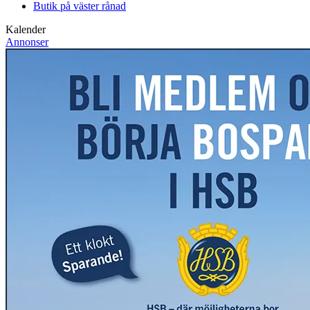
Butik på väster rånad
Kalender
Annonser