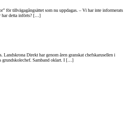
” för tillvägagångsättet som nu uppdagas. – Vi har inte informerats
r har detta införts? […]
llts. Landskrona Direkt har genom åren granskat chefskarusellen i
ads grundskolechef. Samband oklart. I […]