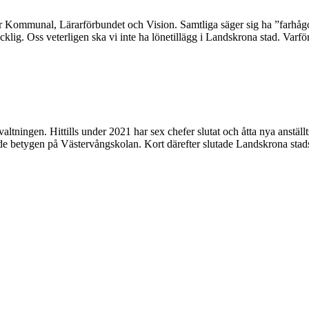
ör Kommunal, Lärarförbundet och Vision. Samtliga säger sig ha ”farhågor
cklig. Oss veterligen ska vi inte ha lönetillägg i Landskrona stad. Varfö
valtningen. Hittills under 2021 har sex chefer slutat och åtta nya anstä
rasade betygen på Västervångskolan. Kort därefter slutade Landskrona st