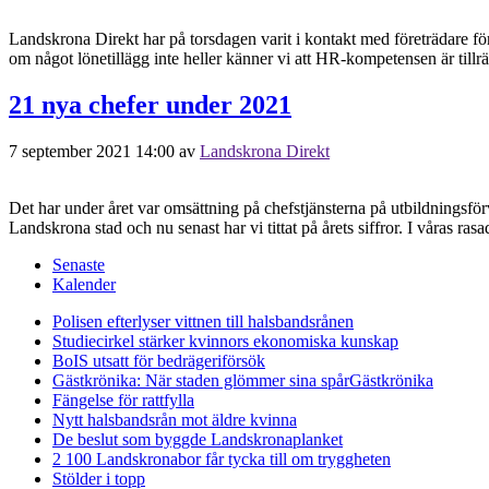
Landskrona Direkt har på torsdagen varit i kontakt med företrädare f
om något lönetillägg inte heller känner vi att HR-kompetensen är tillrä
21 nya chefer under 2021
7 september 2021 14:00
av
Landskrona Direkt
Det har under året var omsättning på chefstjänsterna på utbildningsför
Landskrona stad och nu senast har vi tittat på årets siffror. I våras 
Senaste
Kalender
Polisen efterlyser vittnen till halsbandsrånen
Studiecirkel stärker kvinnors ekonomiska kunskap
BoIS utsatt för bedrägeriförsök
Gästkrönika: När staden glömmer sina spår
Gästkrönika
Fängelse för rattfylla
Nytt halsbandsrån mot äldre kvinna
De beslut som byggde Landskrona
planket
2 100 Landskronabor får tycka till om tryggheten
Stölder i topp