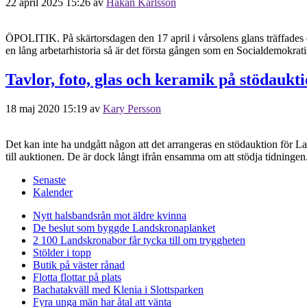
22 april 2025 15:26
av
Håkan Karlsson
ÖPOLITIK. På skärtorsdagen den 17 april i vårsolens glans träffades
en lång arbetarhistoria så är det första gången som en Socialdemokrati
Tavlor, foto, glas och keramik på stödaukt
18 maj 2020 15:19
av
Kary Persson
Det kan inte ha undgått någon att det arrangeras en stödauktion för 
till auktionen. De är dock långt ifrån ensamma om att stödja tidninge
Senaste
Kalender
Nytt halsbandsrån mot äldre kvinna
De beslut som byggde Landskrona
planket
2 100 Landskronabor får tycka till om tryggheten
Stölder i topp
Butik på väster rånad
Flotta flottar på plats
Bachatakväll med Klenia i Slottsparken
Fyra unga män har åtal att vänta