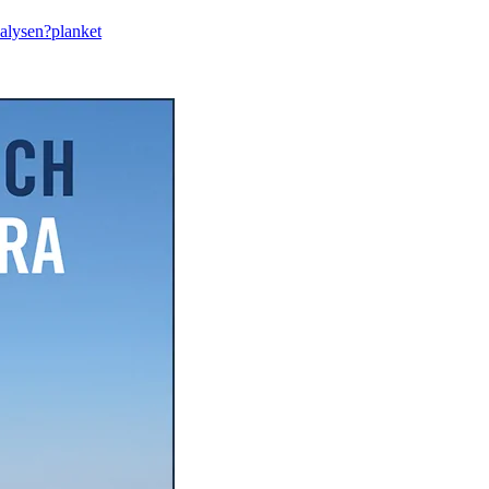
nalysen?
planket