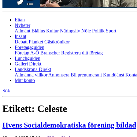
Ettan
Nyheter
Allmänt
Blåljus
Kultur
Näringsliv
Nöje
Politik
Sport
Insänt
Debatt
Planket
Gästkrönikor
Företagsguiden
Företag A-Ö
Branscher
Registrera ditt företag
Lunchguiden
Galleri Direkt
Landskrona Direkt
Allmänna villkor
Annonsera
Bli prenumerant
Kundtjänst
Konta
Mitt konto
Sök
Etikett:
Celeste
Hvens Socialdemokratiska förening bildad