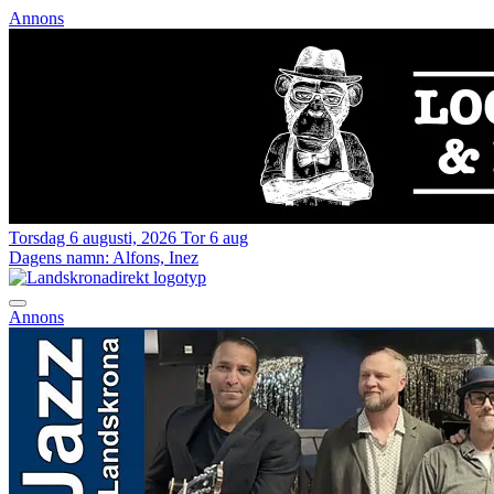
Annons
Torsdag 6 augusti, 2026
Tor 6 aug
Dagens namn:
Alfons, Inez
Annons