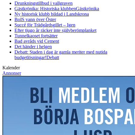
Drunkningstillbud i vallgraven
Gästkrönika: Historiska klubben
Gästkrönika
Ny historisk klubb bildad i Landskrona
BoIS vann över Öster
Succé för Trädgårdsgillet – Igen
Efter tjugo år räcker inte självberöm
planket
Tunnelkaoset fortsätter
Bad avråds vid Cement
Det händer i helgen
Debatt: Staden i dag är gamla meriter med nutida
budgetlösningar!
Debatt
Kalender
Annonser