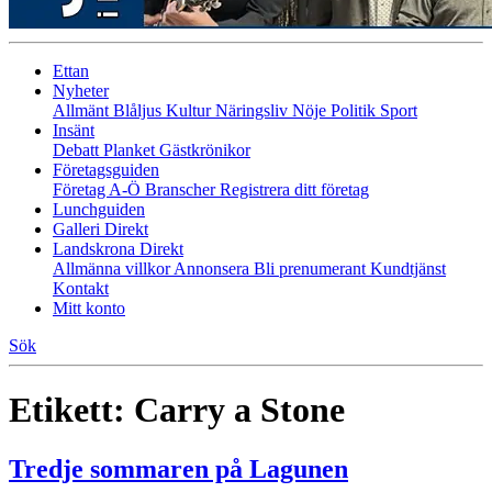
Ettan
Nyheter
Allmänt
Blåljus
Kultur
Näringsliv
Nöje
Politik
Sport
Insänt
Debatt
Planket
Gästkrönikor
Företagsguiden
Företag A-Ö
Branscher
Registrera ditt företag
Lunchguiden
Galleri Direkt
Landskrona Direkt
Allmänna villkor
Annonsera
Bli prenumerant
Kundtjänst
Kontakt
Mitt konto
Sök
Etikett:
Carry a Stone
Tredje sommaren på Lagunen