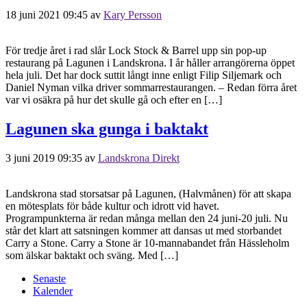
18 juni 2021 09:45
av
Kary Persson
För tredje året i rad slår Lock Stock & Barrel upp sin pop-up
restaurang på Lagunen i Landskrona. I år håller arrangörerna öppet
hela juli. Det har dock suttit långt inne enligt Filip Siljemark och
Daniel Nyman vilka driver sommarrestaurangen. – Redan förra året
var vi osäkra på hur det skulle gå och efter en […]
Lagunen ska gunga i baktakt
3 juni 2019 09:35
av
Landskrona Direkt
Landskrona stad storsatsar på Lagunen, (Halvmånen) för att skapa
en mötesplats för både kultur och idrott vid havet.
Programpunkterna är redan många mellan den 24 juni-20 juli. Nu
står det klart att satsningen kommer att dansas ut med storbandet
Carry a Stone. Carry a Stone är 10-mannabandet från Hässleholm
som älskar baktakt och sväng. Med […]
Senaste
Kalender