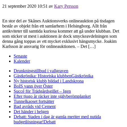
21 september 2020 10:51
av
Kary Persson
En stor del av Skånes Auktionsverks onlineauktion på tisdagen
består av objekt från ett samlarhem i Helsingborg. Allt från
antikviteter till samtida kuriosa kommer att gå under klubban. Det
som sticker ut mest i auktionen är dock smyckeavdelningen som
denna gång toppas av ett mycket exklusivt hängsmycke. Joakim
Karlsson är ansvarig för onlineauktionen. – Det […]
Senaste
Kalender
Drunkningstillbud i vallgraven
Gästkrönika: Historiska klubben
Gästkrönika
Ny historisk klubb bildad i Landskrona
BoIS vann över Öster
Succé för Trädgårdsgillet – Igen
Efter tjugo år räcker inte självberöm
planket
Tunnelkaoset fortsätter
Bad avråds vid Cement
Det händer i helgen
Debatt: Staden i dag är gamla meriter med nutida
budgetlösningar!
Debatt