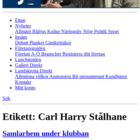
Ettan
Nyheter
Allmänt
Blåljus
Kultur
Näringsliv
Nöje
Politik
Sport
Insänt
Debatt
Planket
Gästkrönikor
Företagsguiden
Företag A-Ö
Branscher
Registrera ditt företag
Lunchguiden
Galleri Direkt
Landskrona Direkt
Allmänna villkor
Annonsera
Bli prenumerant
Kundtjänst
Kontakt
Mitt konto
Sök
Etikett:
Carl Harry Stålhane
Samlarhem under klubban