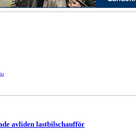
kt
de avliden lastbilschaufför