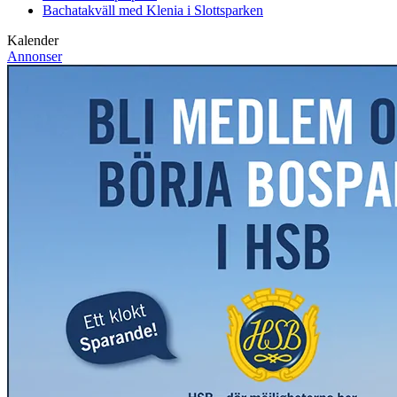
Bachatakväll med Klenia i Slottsparken
Kalender
Annonser