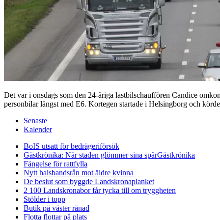
Det var i onsdags som den 24-åriga lastbilschauffören Candice omkom
personbilar längst med E6. Kortegen startade i Helsingborg och körde
Senaste
Kalender
BoIS utsatt för bedrägeriförsök
Gästkrönika: När staden glömmer sina spår
Gästkrönika
Fängelse för rattfylla
Nytt halsbandsrån mot äldre kvinna
De beslut som byggde Landskrona
planket
2 100 Landskronabor får tycka till om tryggheten
Stölder i topp
Butik på väster rånad
Flotta flottar på plats