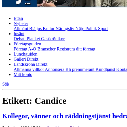
Ettan
Nyheter
Allmänt
Blåljus
Kultur
Näringsliv
Nöje
Politik
Sport
Insänt
Debatt
Planket
Gästkrönikor
Företagsguiden
Företag A-Ö
Branscher
Registrera ditt företag
Lunchguiden
Galleri Direkt
Landskrona Direkt
Allmänna villkor
Annonsera
Bli prenumerant
Kundtjänst
Konta
Mitt konto
Sök
Etikett:
Candice
Kollegor, vänner och räddningstjänst hedra