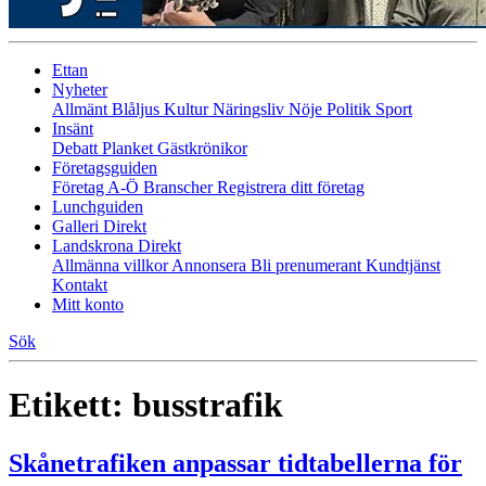
Ettan
Nyheter
Allmänt
Blåljus
Kultur
Näringsliv
Nöje
Politik
Sport
Insänt
Debatt
Planket
Gästkrönikor
Företagsguiden
Företag A-Ö
Branscher
Registrera ditt företag
Lunchguiden
Galleri Direkt
Landskrona Direkt
Allmänna villkor
Annonsera
Bli prenumerant
Kundtjänst
Kontakt
Mitt konto
Sök
Etikett:
busstrafik
Skånetrafiken anpassar tidtabellerna för