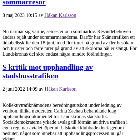
sommarresor
8 maj 2023 10:15
av
Håkan Karlsson
Nu närmar sig värme, semester och sommarlov. Resandebehoven
ändras rejält under sommarmånaderna. Därför har Skånetrafiken ett
tidtabellsskifte den 18 juni, med fler turer på grund av fler besökare
och turister och färre turer på grund av att skolorna håller stängt. För
Landskronas del skre endast några mindre förändringar.
S kritik mot upphandling av
stadsbusstrafiken
2 juni 2022 14:09
av
Håkan Karlsson
Kollektivtrafiknämndens beredningsutskott under ledning av
venbon, tillika moderaten Carina Zachau behandlade idag
upphandlingsdokumentet för Landskronas stadstrafik.
Socialdemokraterna yrkade avslag till förmån att driva trafiken i
egen regi när avtalet löper ut. Utskottet klubbade dock genom
beslutet, något som innebär att upphandlingsprocessen nu går
vidare.