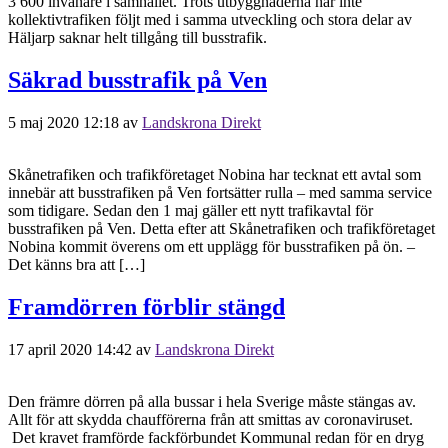
3 600 invånare i samhället. Trots utbyggnaderna har inte
kollektivtrafiken följt med i samma utveckling och stora delar av
Häljarp saknar helt tillgång till busstrafik.
Säkrad busstrafik på Ven
5 maj 2020 12:18
av
Landskrona Direkt
Skånetrafiken och trafikföretaget Nobina har tecknat ett avtal som
innebär att busstrafiken på Ven fortsätter rulla – med samma service
som tidigare. Sedan den 1 maj gäller ett nytt trafikavtal för
busstrafiken på Ven. Detta efter att Skånetrafiken och trafikföretaget
Nobina kommit överens om ett upplägg för busstrafiken på ön. –
Det känns bra att […]
Framdörren förblir stängd
17 april 2020 14:42
av
Landskrona Direkt
Den främre dörren på alla bussar i hela Sverige måste stängas av.
Allt för att skydda chaufförerna från att smittas av coronaviruset.
Det kravet framförde fackförbundet Kommunal redan för en dryg