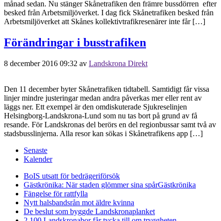
månad sedan. Nu stänger Skånetrafiken den främre bussdörren efter
besked från Arbetsmiljöverket. I dag fick Skånetrafiken besked från
Arbetsmiljöverket att Skånes kollektivtrafikresenärer inte får […]
Förändringar i busstrafiken
8 december 2016 09:32
av
Landskrona Direkt
Den 11 december byter Skånetrafiken tidtabell. Samtidigt får vissa
linjer mindre justeringar medan andra påverkas mer eller rent av
läggs ner. Ett exempel är den omdiskuterade Sjukreselinjen
Helsingborg-Landskrona-Lund som nu tas bort på grund av få
resande. För Landskronas del berörs en del regionbussar samt två av
stadsbusslinjerna. Alla resor kan sökas i Skånetrafikens app […]
Senaste
Kalender
BoIS utsatt för bedrägeriförsök
Gästkrönika: När staden glömmer sina spår
Gästkrönika
Fängelse för rattfylla
Nytt halsbandsrån mot äldre kvinna
De beslut som byggde Landskrona
planket
2 100 Landskronabor får tycka till om tryggheten