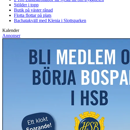
Stölder i topp
Butik på väster rånad
Flotta flottar på plats
Bachatakväll med Klenia i Slottsparken
Kalender
Annonser