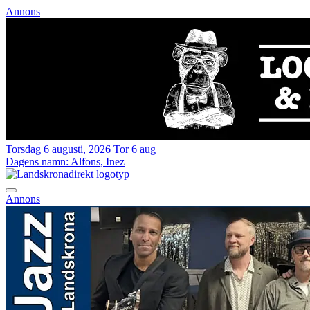
Annons
Torsdag 6 augusti, 2026
Tor 6 aug
Dagens namn:
Alfons, Inez
Annons