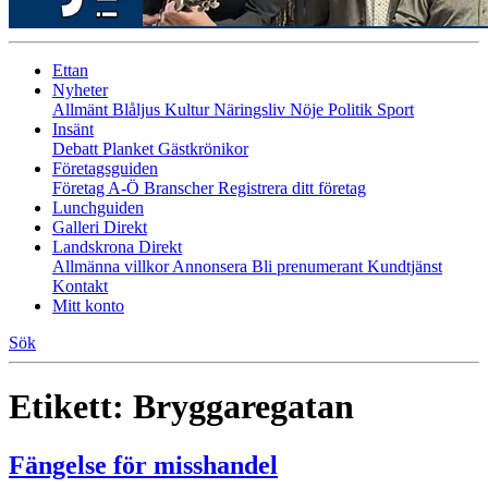
Ettan
Nyheter
Allmänt
Blåljus
Kultur
Näringsliv
Nöje
Politik
Sport
Insänt
Debatt
Planket
Gästkrönikor
Företagsguiden
Företag A-Ö
Branscher
Registrera ditt företag
Lunchguiden
Galleri Direkt
Landskrona Direkt
Allmänna villkor
Annonsera
Bli prenumerant
Kundtjänst
Kontakt
Mitt konto
Sök
Etikett:
Bryggaregatan
Fängelse för misshandel