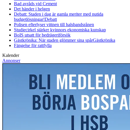
Bad avråds vid Cement
Det händer i helgen
Debatt: Staden i dag är gamla meriter med nutida
budgetlösningar!
Debatt
Polisen efterlyser vittnen till halsbandsrånen
Studiecirkel stärker kvinnors ekonomiska kunskap
BoIS utsatt för bedrägeriförsök
Gästkrönika: När staden glömmer sina spår
Gästkrönika
Fängelse för rattfylla
Kalender
Annonser