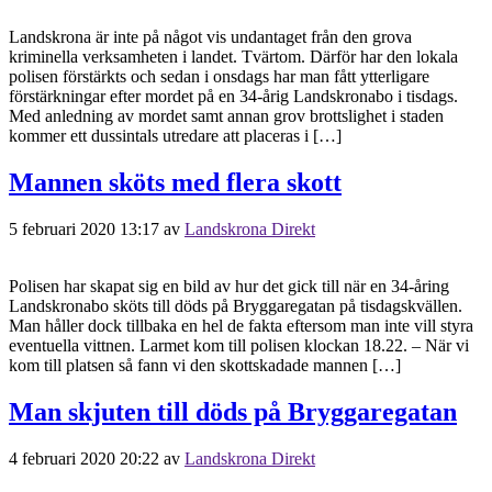
Landskrona är inte på något vis undantaget från den grova
kriminella verksamheten i landet. Tvärtom. Därför har den lokala
polisen förstärkts och sedan i onsdags har man fått ytterligare
förstärkningar efter mordet på en 34-årig Landskronabo i tisdags.
Med anledning av mordet samt annan grov brottslighet i staden
kommer ett dussintals utredare att placeras i […]
Mannen sköts med flera skott
5 februari 2020 13:17
av
Landskrona Direkt
Polisen har skapat sig en bild av hur det gick till när en 34-åring
Landskronabo sköts till döds på Bryggaregatan på tisdagskvällen.
Man håller dock tillbaka en hel de fakta eftersom man inte vill styra
eventuella vittnen. Larmet kom till polisen klockan 18.22. – När vi
kom till platsen så fann vi den skottskadade mannen […]
Man skjuten till döds på Bryggaregatan
4 februari 2020 20:22
av
Landskrona Direkt