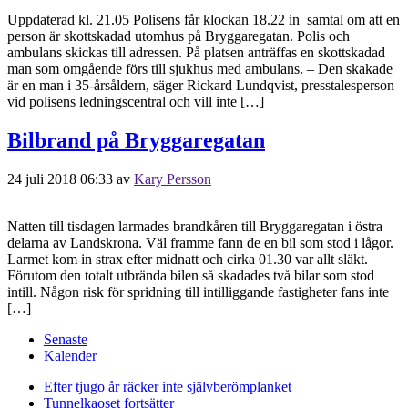
Uppdaterad kl. 21.05 Polisens får klockan 18.22 in samtal om att en
person är skottskadad utomhus på Bryggaregatan. Polis och
ambulans skickas till adressen. På platsen anträffas en skottskadad
man som omgående förs till sjukhus med ambulans. – Den skakade
är en man i 35-årsåldern, säger Rickard Lundqvist, presstalesperson
vid polisens ledningscentral och vill inte […]
Bilbrand på Bryggaregatan
24 juli 2018 06:33
av
Kary Persson
Natten till tisdagen larmades brandkåren till Bryggaregatan i östra
delarna av Landskrona. Väl framme fann de en bil som stod i lågor.
Larmet kom in strax efter midnatt och cirka 01.30 var allt släkt.
Förutom den totalt utbrända bilen så skadades två bilar som stod
intill. Någon risk för spridning till intilliggande fastigheter fans inte
[…]
Senaste
Kalender
Efter tjugo år räcker inte självberöm
planket
Tunnelkaoset fortsätter