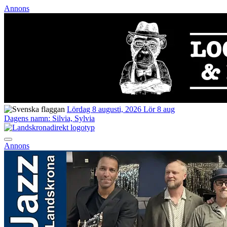
Annons
Lördag 8 augusti, 2026
Lör 8 aug
Dagens namn:
Silvia, Sylvia
Annons