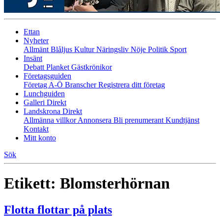
Ettan
Nyheter
Allmänt
Blåljus
Kultur
Näringsliv
Nöje
Politik
Sport
Insänt
Debatt
Planket
Gästkrönikor
Företagsguiden
Företag A-Ö
Branscher
Registrera ditt företag
Lunchguiden
Galleri Direkt
Landskrona Direkt
Allmänna villkor
Annonsera
Bli prenumerant
Kundtjänst
Kontakt
Mitt konto
Sök
Etikett:
Blomsterhörnan
Flotta flottar på plats