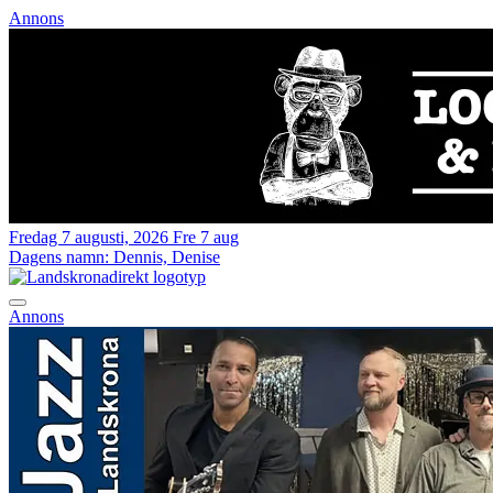
Annons
Fredag 7 augusti, 2026
Fre 7 aug
Dagens namn:
Dennis, Denise
Annons