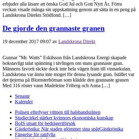
erbjuder alla läsare att önska God Jul och Gott Nytt År. Förra
veckan visade många sin uppskattning genom att sätta in en peng på
Landskrona Direkts Stödfond. […]
De gjorde den grannaste granen
19 december 2017 09:07
av
Landskrona Direkt
Gunnar ”Mr. Watts” Eskilsson från Landskrona Energi skapade
bokstavligt talat spänning i tävlingen om stans grannaste gran.
Männens favorit räckte dock inte hela vägen fram till vinnarkulan.
Landskrona var ännu inte moget för denna lysande gran. Istället var
det tjejerna på Blomsterhörnan som klädde den grannaste granen
Med 316 röster vann Madeleine Friberg och Anna […]
Senaste
Kalender
Polisen efterlyser vittnen till halsbandsrånen
Studiecirkel stärker kvinnors ekonomiska kunskap
BoIS utsatt för bedrägeriförsök
Gästkrönika: När staden glömmer sina spår
Gästkrönika
Fängelse för rattfylla