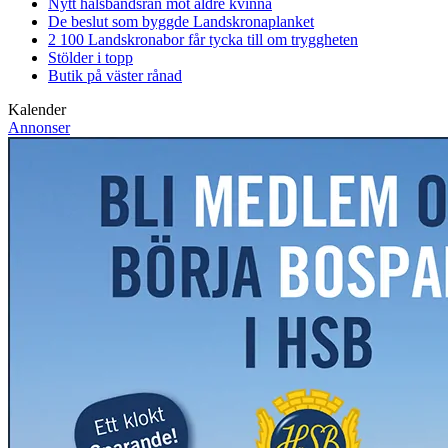
Nytt halsbandsrån mot äldre kvinna
De beslut som byggde Landskrona
planket
2 100 Landskronabor får tycka till om tryggheten
Stölder i topp
Butik på väster rånad
Kalender
Annonser