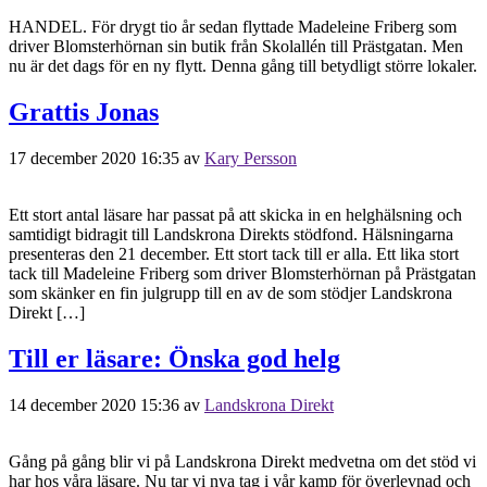
HANDEL. För drygt tio år sedan flyttade Madeleine Friberg som
driver Blomsterhörnan sin butik från Skolallén till Prästgatan. Men
nu är det dags för en ny flytt. Denna gång till betydligt större lokaler.
Grattis Jonas
17 december 2020 16:35
av
Kary Persson
Ett stort antal läsare har passat på att skicka in en helghälsning och
samtidigt bidragit till Landskrona Direkts stödfond. Hälsningarna
presenteras den 21 december. Ett stort tack till er alla. Ett lika stort
tack till Madeleine Friberg som driver Blomsterhörnan på Prästgatan
som skänker en fin julgrupp till en av de som stödjer Landskrona
Direkt […]
Till er läsare: Önska god helg
14 december 2020 15:36
av
Landskrona Direkt
Gång på gång blir vi på Landskrona Direkt medvetna om det stöd vi
har hos våra läsare. Nu tar vi nya tag i vår kamp för överlevnad och