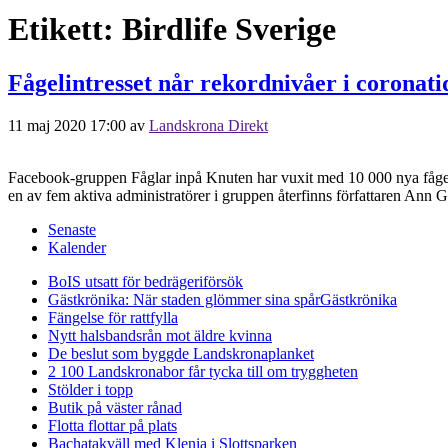
Etikett:
Birdlife Sverige
Fågelintresset når rekordnivåer i coronati
11 maj 2020 17:00
av
Landskrona Direkt
Facebook-gruppen Fåglar inpå Knuten har vuxit med 10 000 nya fågeli
en av fem aktiva administratörer i gruppen återfinns författaren Ann 
Senaste
Kalender
BoIS utsatt för bedrägeriförsök
Gästkrönika: När staden glömmer sina spår
Gästkrönika
Fängelse för rattfylla
Nytt halsbandsrån mot äldre kvinna
De beslut som byggde Landskrona
planket
2 100 Landskronabor får tycka till om tryggheten
Stölder i topp
Butik på väster rånad
Flotta flottar på plats
Bachatakväll med Klenia i Slottsparken