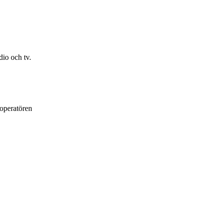
io och tv.
loperatören