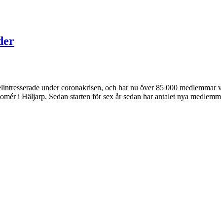
der
ntresserade under coronakrisen, och har nu över 85 000 medlemmar vilk
Gomér i Häljarp. Sedan starten för sex år sedan har antalet nya medlemm