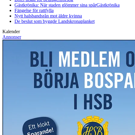
Gästkrönika: När staden glömmer sina spår
Gästkrönika
Fängelse för rattfylla
Nytt halsbandsrån mot äldre kvinna
De beslut som byggde Landskrona
planket
Kalender
Annonser