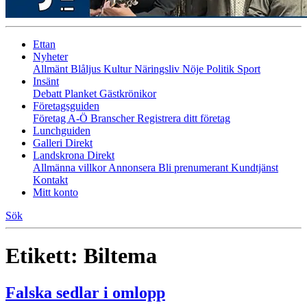
Ettan
Nyheter
Allmänt
Blåljus
Kultur
Näringsliv
Nöje
Politik
Sport
Insänt
Debatt
Planket
Gästkrönikor
Företagsguiden
Företag A-Ö
Branscher
Registrera ditt företag
Lunchguiden
Galleri Direkt
Landskrona Direkt
Allmänna villkor
Annonsera
Bli prenumerant
Kundtjänst
Kontakt
Mitt konto
Sök
Etikett:
Biltema
Falska sedlar i omlopp