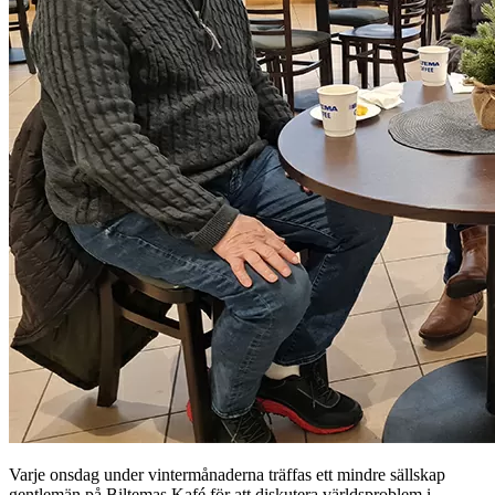
Varje onsdag under vintermånaderna träffas ett mindre sällskap
gentlemän på Biltemas Kafé för att diskutera världsproblem i