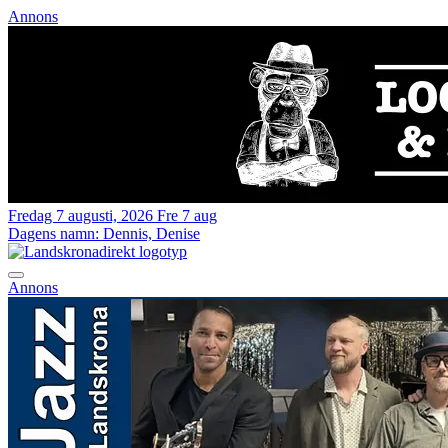
Annons
Fredag 7 augusti, 2026
Fre 7 aug
Dagens namn:
Dennis, Denise
Annons