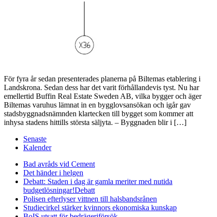
För fyra år sedan presenterades planerna på Biltemas etablering i
Landskrona. Sedan dess har det varit förhållandevis tyst. Nu har
emellertid Buffin Real Estate Sweden AB, vilka bygger och äger
Biltemas varuhus lämnat in en bygglovsansökan och igår gav
stadsbyggnadsnämnden klartecken till bygget som kommer att
inhysa stadens hittills största säljyta. – Byggnaden blir i […]
Senaste
Kalender
Bad avråds vid Cement
Det händer i helgen
Debatt: Staden i dag är gamla meriter med nutida
budgetlösningar!
Debatt
Polisen efterlyser vittnen till halsbandsrånen
Studiecirkel stärker kvinnors ekonomiska kunskap
BoIS utsatt för bedrägeriförsök